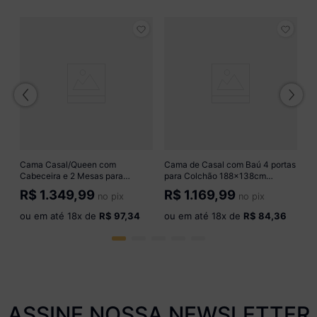
Ca
C
C
R
o
Cama Casal/Queen com
Cama de Casal com Baú 4 portas
Cabeceira e 2 Mesas para
para Colchão 188x138cm
Colchão 198x158cm Multimóveis
Multimóveis CR40132 Branco
R$
1.349,99
R$
1.169,99
no pix
no pix
CR40144 Mel
ou em até
18
x de
R$ 97,34
ou em até
18
x de
R$ 84,36
ASSINE NOSSA NEWSLETTER