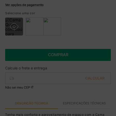
Ver opções de pagamento
Boleto
Selecione uma cor
R$ 1.044,99 à vista no Boleto
(
5
% de desconto)
Você economiza
R$ 55,00
COMPRAR
Não sei meu CEP
DESCRIÇÃO TÉCNICA
ESPECIFICAÇÕES TÉCNICAS
Tenha mais conforto e aproveitamento de espaço com a Cama