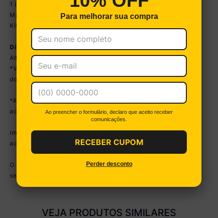
10% OFF
1 (uma) Cama Queen
Manual de montagem
Para melhorar sua compra
Kit ferragem
Dimensões do Produto Montado:
Altura: 36cm | Largura: 202cm | Profundidade: 162,2cm
*Você pode consultar as medidas detalhadas na imagem técnica
do produto.
*As cores do produto podem sofrer variações de tonalidade de
acordo com as configurações do seu dispositivo.
Ao preencher o formulário, declaro que aceito receber
comunicações.
Imagem meramente ilustrativa. Decoração e colchão não
RECEBER CUPOM
acompanham o produto.
Perder desconto
O produto será entregue desmontado e não disponibilizamos o
serviço de montagem.
VEJA PRODUTOS SIMILARES