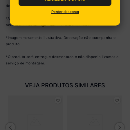
do produto.
Perder desconto
*As cores do produto podem sofrer variações de tonalidade de
acordo com as configurações do seu dispositivo.
*Imagem meramente ilustrativa. Decoração não acompanha o
produto.
*O produto será entregue desmontado e não disponibilizamos o
serviço de montagem.
VEJA PRODUTOS SIMILARES
Ar
C
M
R
B