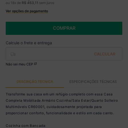
ou
18
x de
R$
453
,
11
sem juros
Ver opções de pagamento
Boleto
R$ 6.744,99 à vista no Boleto
(
5
% de desconto)
COMPRAR
Você economiza
R$ 355,00
Não sei meu CEP
DESCRIÇÃO TÉCNICA
ESPECIFICAÇÕES TÉCNICAS
Transforme sua casa em um refúgio completo com essa Casa
Completa Mobiliada Armário Cozinha/Sala Estar/Quarto Solteiro
Multimóveis CR60001, cuidadosamente projetada para
proporcionar conforto, funcionalidade e estilo em cada canto.
Cozinha com Bancada: