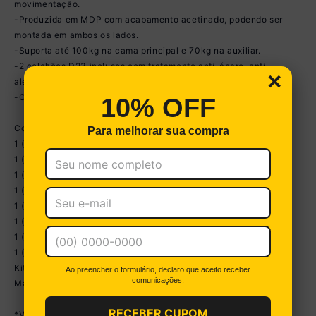
movimentação.
-Produzida em MDP com acabamento acetinado, podendo ser
montada em ambos os lados.
-Suporta até 100kg na cama principal e 70kg na auxiliar.
-2 colchões D23 inclusos com tratamento anti-ácaro, anti-
×
alérgico e antimofo.
-Certificados pelo Inmetro.
10% OFF
Conteúdo da Embalagem:
Para melhorar sua compra
1 (um) Armário de cozinha
1 (uma) Bancada
1 (um) Rack
1 (um) Aparador
1 (um) Jogo de sofás
1 (um) Guarda-roupas
1 (uma) Cômoda
1 (uma) Bicama com Colchões
Kit Ferragem
Ao preencher o formulário, declaro que aceito receber
comunicações.
Manual de Montagem
RECEBER CUPOM
*Você pode consultar as medidas detalhadas na imagem técnica