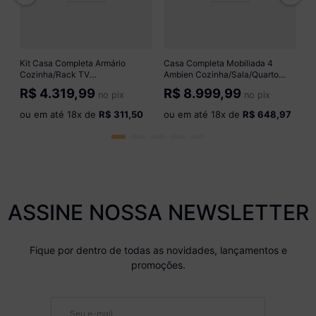
o
Kit Casa Completa Armário
Casa Completa Mobiliada 4
Cozinha/Rack TV
Ambien Cozinha/Sala/Quarto
75"/Aparador/Jogo Sofá
Casal/Solteiro Multimóveis
R$
4.319,99
R$
8.999,99
no pix
no pix
Multimóveis CR60010 Bc/Imb/Flo
CR60005 Bc/Nog/Off
ou em até
18
x de
R$ 311,50
ou em até
18
x de
R$ 648,97
ASSINE NOSSA NEWSLETTER
Fique por dentro de todas as novidades, lançamentos e
promoções.