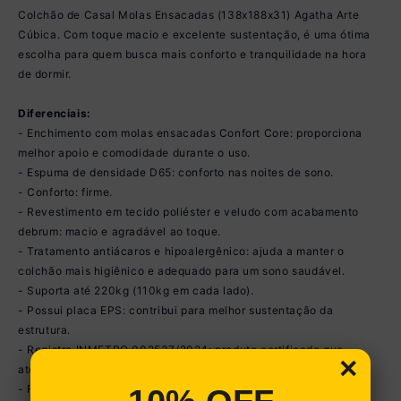
Colchão de Casal Molas Ensacadas (138x188x31) Agatha Arte
Cúbica. Com toque macio e excelente sustentação, é uma ótima
escolha para quem busca mais conforto e tranquilidade na hora
de dormir.
Diferenciais:
- Enchimento com molas ensacadas Confort Core: proporciona
melhor apoio e comodidade durante o uso.
- Espuma de densidade D65: conforto nas noites de sono.
- Conforto: firme.
- Revestimento em tecido poliéster e veludo com acabamento
debrum: macio e agradável ao toque.
- Tratamento antiácaros e hipoalergênico: ajuda a manter o
colchão mais higiênico e adequado para um sono saudável.
- Suporta até 220kg (110kg em cada lado).
- Possui placa EPS: contribui para melhor sustentação da
estrutura.
- Registro INMETRO 002537/2024: produto certificado que
×
atende aos padrões de qualidade e segurança.
- Fabricante: Arte Cúbica.