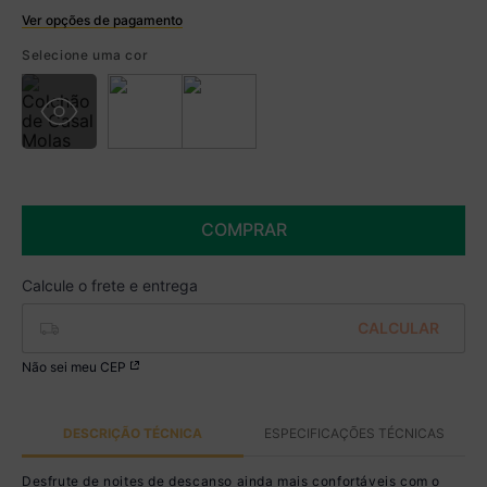
Ver opções de pagamento
Boleto
Selecione uma cor
R$ 1.614,99 à vista no Boleto
(
5
% de desconto)
Você economiza
R$ 85,00
COMPRAR
Não sei meu CEP
DESCRIÇÃO TÉCNICA
ESPECIFICAÇÕES TÉCNICAS
Desfrute de noites de descanso ainda mais confortáveis com o