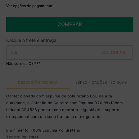
Ver opções de pagamento
Boleto
R$ 474,99 à vista no Boleto
COMPRAR
(
5
% de desconto)
Você economiza
R$ 25,00
Não sei meu CEP
DESCRIÇÃO TÉCNICA
ESPECIFICAÇÕES TÉCNICAS
Confeccionado com espuma de poliuretano D20 de alta
qualidade, o Colchão de Solteiro com Espuma D20 88x188cm
Inducol CR452B proporciona conforto inigualável e suporte
excepcional para um sono tranquilo e revigorante.
Enchimento: 100% Espuma Poliuretano
Tecido: Poliéster