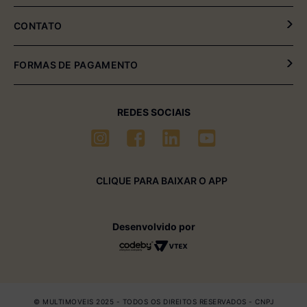
Política de Entrega e Devolução
Meus Pedidos
CONTATO
Fale Conosco
(54) 2102-4000 (08:00hrs às 17:30hrs)
FORMAS DE PAGAMENTO
(54) 99611-6238 (seg à sexta-feira)
sac01@multimóveis.com
REDES SOCIAIS
CLIQUE PARA BAIXAR O APP
Desenvolvido por
© MULTIMOVEIS 2025 - TODOS OS DIREITOS RESERVADOS - CNPJ