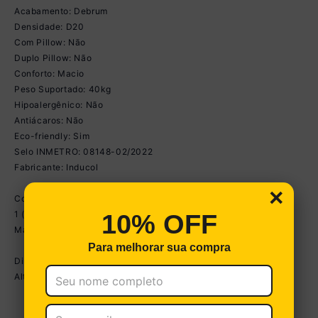
Acabamento: Debrum
Densidade: D20
Com Pillow: Não
Duplo Pillow: Não
Conforto: Macio
Peso Suportado: 40kg
Hipoalergênico: Não
Antiácaros: Não
Eco-friendly: Sim
Selo INMETRO: 08148-02/2022
Fabricante: Inducol
×
Conteúdo da Embalagem:
1 (um) Colchão
10% OFF
Manual
Para melhorar sua compra
Dimensões do produto montado:
Altura: 12cm | Largura: 88cm | Profundidade: 188cm