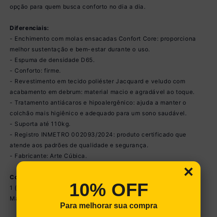
opção para quem busca conforto no dia a dia.
Diferenciais:
- Enchimento com molas ensacadas Confort Core: proporciona
melhor sustentação e bem-estar durante o uso.
- Espuma de densidade D65.
- Conforto: firme.
- Revestimento em tecido poliéster Jacquard e veludo com
acabamento em debrum: material macio e agradável ao toque.
- Tratamento antiácaros e hipoalergênico: ajuda a manter o
colchão mais higiênico e adequado para um sono saudável.
- Suporta até 110kg.
- Registro INMETRO 002093/2024: produto certificado que
atende aos padrões de qualidade e segurança.
- Fabricante: Arte Cúbica.
×
Conteúdo da Embalagem:
10% OFF
1 (um) Colchão Solteiro
Manual
Para melhorar sua compra