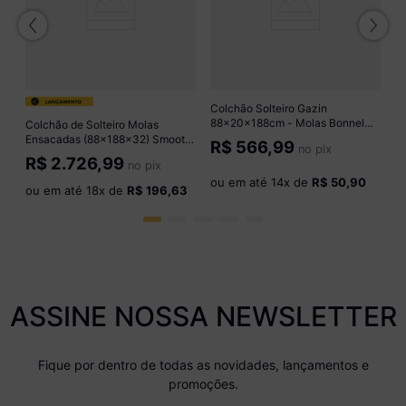
o
Colchão Solteiro Gazin
88x20x188cm - Molas Bonnel
Colchão de Solteiro Molas
CR416A
Ensacadas (88x188x32) Smooth
R$
566,99
no pix
King Koil CR457A Cinza
R$
2.726,99
no pix
ou em até
14
x de
R$ 50,90
ou em até
18
x de
R$ 196,63
ASSINE NOSSA NEWSLETTER
Fique por dentro de todas as novidades, lançamentos e
promoções.