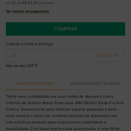
ou
18
x de
R$
63
,
81
sem juros
Ver opções de pagamento
Boleto
R$ 949,99 à vista no Boleto
(
5
% de desconto)
COMPRAR
Você economiza
R$ 50,00
Não sei meu CEP
DESCRIÇÃO TÉCNICA
ESPECIFICAÇÕES TÉCNICAS
Tenha mais comodidade nas suas noites de descanso com o
Colchão de Solteiro Molas Ensacadas (88x188x20) Sleep Pro Arte
Cúbica. Desenvolvido para oferecer suporte adequado e bem-
estar durante o sono, ele combina materiais de qualidade com
uma estrutura pensada para proporcionar estabilidade e
durabilidade. Com toque macio e boa sustentação, é uma ótima