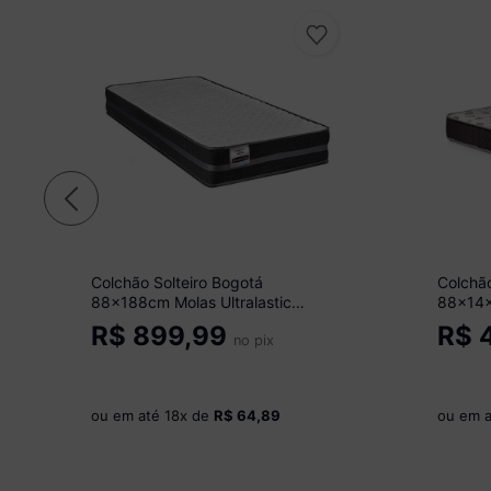
Colchão Solteiro Bogotá
Colchão
88x188cm Molas Ultralastic
88x14x
Softgel Inducol CR446A
CR407
R$
899,99
R$
4
Branco/Grafite
no pix
ou em até
18
x de
R$ 64,89
ou em 