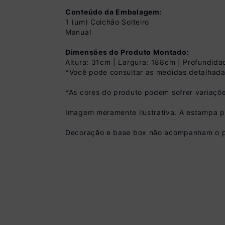
Conteúdo da Embalagem:
1 (um) Colchão Solteiro
Manual
Dimensões do Produto Montado:
Altura: 31cm | Largura: 188cm | Profundid
*Você pode consultar as medidas detalhada
*As cores do produto podem sofrer variaçõe
Pix
Imagem meramente ilustrativa. A estampa po
R$ 1.169,99 à vist
(
10
% de desconto)
Decoração e base box não acompanham o p
Você economiza