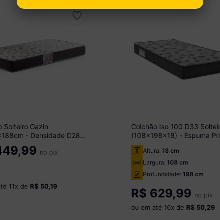
 Solteiro Gazin
Colchão Iso 100 D33 Soltei
188cm - Densidade D28
(108x198x18) - Espuma Pr
B
Aditivada Alta Performance
49,99
Altura:
18 cm
no pix
Ortobom
Largura:
108 cm
Profundidade:
198 cm
até
11
x de
R$ 50,19
R$
629,99
no pix
ou em até
16
x de
R$ 50,29