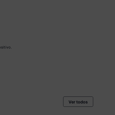
sitivo.
 à vista no Boleto
onto)
nomiza
R$ 65,00
Ver todos