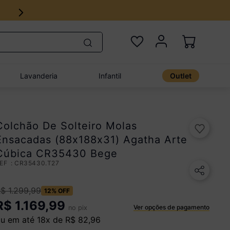
Lavanderia
Infantil
Outlet
Colchão De Solteiro Molas
Ensacadas (88x188x31) Agatha Arte
Cúbica CR35430 Bege
:
CR35430.T27
R$
1
.
299
,
99
12%
OFF
R$
1.169,99
Ver opções de pagamento
no pix
u em até
18
x de
R$
82
,
96