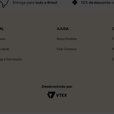
Entrega para
todo o Brasil
12% de desconto
n
AL
AJUDA
veis
Meus Pedidos
F
acidade
Fale Conosco
W
ega e Devolução
E
Desenvolvido por