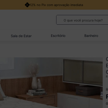
12% no Pix com aprovação imediata
O que você procura hoje?
TERMOS MAIS BUSCADOS
1
º
guarda roupa casal
Escritório
Banheiro
Sala de Estar
2
º
cozinha canto
3
º
veneza
4
º
quarto bebê completo
5
º
sofá
o