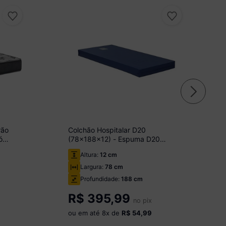
rão
Colchão Hospitalar D20
ó
(78x188x12) - Espuma D20
Selada Ortobom
Altura:
12 cm
Largura:
78 cm
Profundidade:
188 cm
R$
395,99
no pix
ou em até
8
x de
R$ 54,99