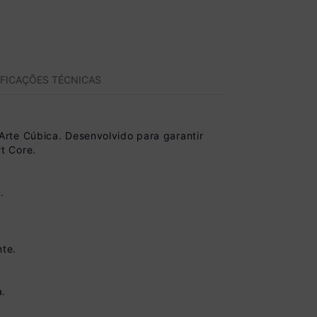
IFICAÇÕES TÉCNICAS
rte Cúbica. Desenvolvido para garantir
t Core.
.
nte.
a.