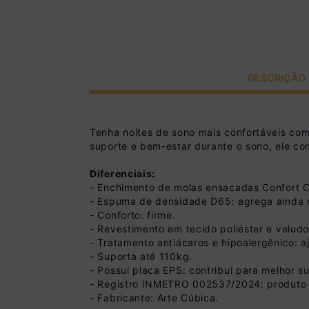
DESCRIÇÃO
Tenha noites de sono mais confortáveis co
suporte e bem-estar durante o sono, ele c
Diferenciais:
- Enchimento de molas ensacadas Confort Co
- Espuma de densidade D65: agrega ainda m
- Conforto: firme.
- Revestimento em tecido poliéster e velu
- Tratamento antiácaros e hipoalergênico: a
- Suporta até 110kg.
- Possui placa EPS: contribui para melhor su
- Registro INMETRO 002537/2024: produto c
- Fabricante: Arte Cúbica.