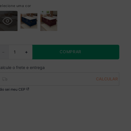
elecione uma cor
COMPRAR
－
＋
ão sei meu CEP