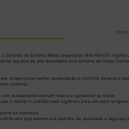
ESPEC
m o Colchão de Solteiro Molas Ensacadas (88x188x31) Agatha A
ombina espuma de alta densidade com sistema de molas Confor
re: proporciona melhor sustentação e conforto durante o uso
ais conforto.
do com acabamento debrum: macio e agradável ao toque.
juda a manter o colchão mais higiênico para um sono revigora
porte da estrutura.
ertificado que atende aos padrões de qualidade e seguranç