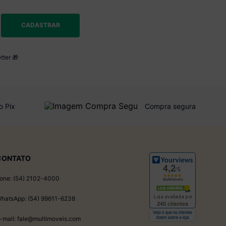
CADASTRAR
tter 🎁
o Pix
Compra segura
CONTATO
one: (54) 2102-4000
hatsApp: (54) 99611-6238
-mail: fale@multimoveis.com