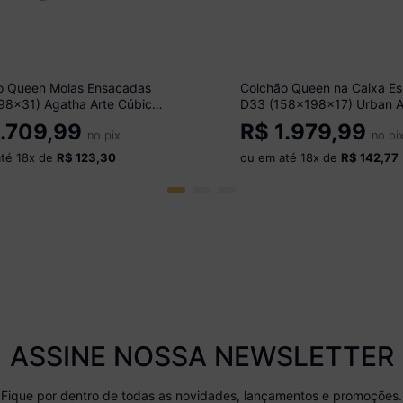
o Queen Molas Ensacadas
Colchão Queen na Caixa E
98x31) Agatha Arte Cúbica
D33 (158x198x17) Urban A
2 Azul
Cúbica CR35452 Cinza
.709,99
R$
1.979,99
no pix
no pi
até
18
x de
R$ 123,30
ou em até
18
x de
R$ 142,77
ASSINE NOSSA NEWSLETTER
Fique por dentro de todas as novidades, lançamentos e promoções.