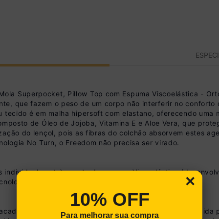
ESPEC
ola Superpocket, Pillow Top com Espuma Viscoelástica - Ort
te, que fazem o peso de um corpo não interferir no conforto
eu tecido é em malha hipersoft com elastano, oferecendo uma
composto de Óleo de Jojoba, Vitamina E e Aloe Vera, que prot
zação do lençol, pois as fibras do colchão absorvem estes age
nologia No Turn, o Freedom não precisa ser virado.
 individualmente), manta de espuma Viscoelástica (desenvolv
×
cnologia No Turn (não precisa virar).
10% OFF
sacadas), Pillow Top com espuma viscoelástica (desenvolvida
Para melhorar sua compra