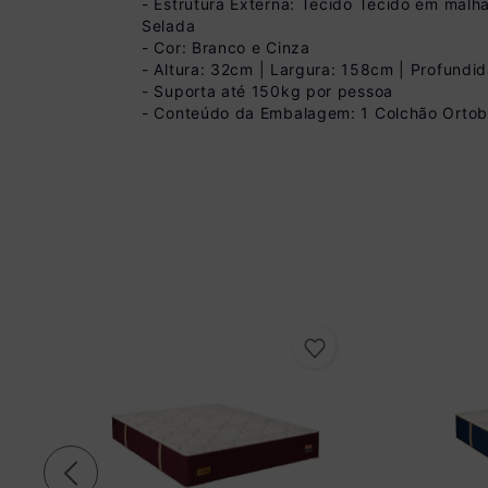
- Estrutura Externa: Tecido Tecido em ma
Selada
- Cor: Branco e Cinza
- Altura: 32cm | Largura: 158cm | Profund
- Suporta até 150kg por pessoa
Pix
- Conteúdo da Embalagem: 1 Colchão Orto
R$ 2.519,99 à vist
(
10
% de desconto)
Você economiza