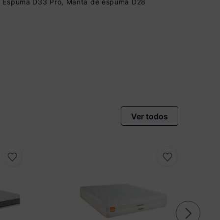
 de Espuma D33 Pró, Manta de espuma D28
 à vista no Boleto
onto)
nomiza
R$ 140,00
Ver todos