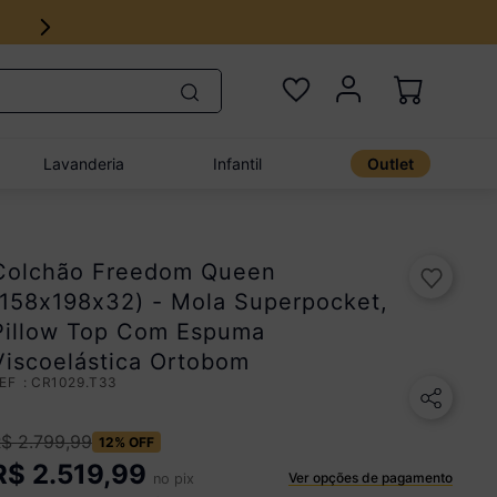
Lavanderia
Infantil
Outlet
Colchão Freedom Queen
(158x198x32) - Mola Superpocket,
Pillow Top Com Espuma
Viscoelástica Ortobom
:
CR1029.T33
R$
2
.
799
,
99
12%
OFF
R$
2.519,99
Ver opções de pagamento
no pix