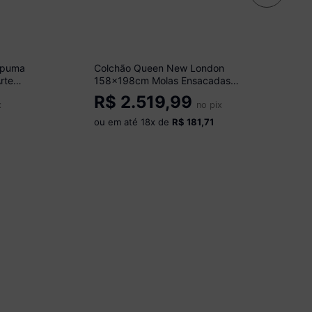
spuma
Colchão Queen New London
rte
158x198cm Molas Ensacadas
Inducol CR444D Branco/Bege
R$
2.519,99
x
no pix
ou em até
18
x de
R$ 181,71