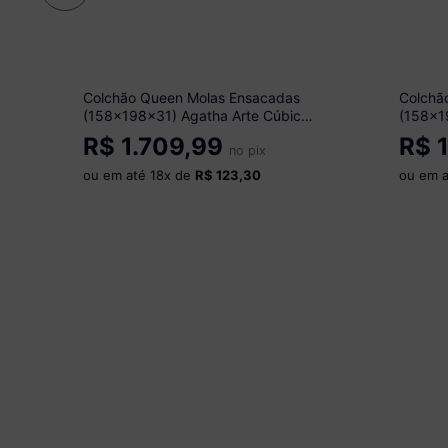
Colchão Queen Molas Ensacadas
Colchã
(158x198x31) Agatha Arte Cúbica
(158x1
CR35432 Bordô
CR3543
R$
1.709,99
R$
1
no pix
ou em até
18
x de
R$ 123,30
ou em 