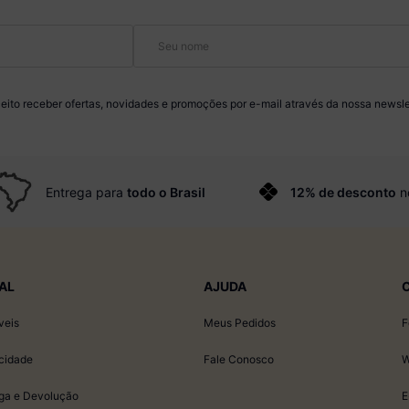
eito receber ofertas, novidades e promoções por e-mail através da nossa newsle
Entrega para
todo o Brasil
12% de desconto
n
AL
AJUDA
veis
Meus Pedidos
F
acidade
Fale Conosco
W
ega e Devolução
E