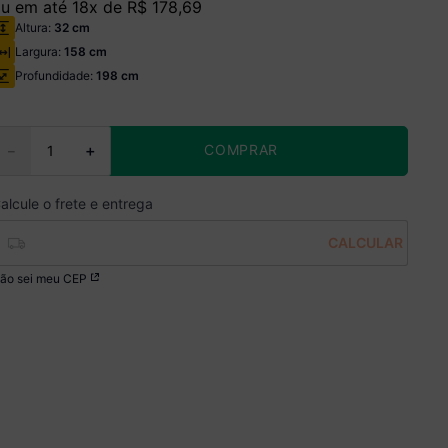
u em até
18
x de
R$
178
,
69
Altura:
32 cm
Largura:
158 cm
Profundidade:
198 cm
COMPRAR
－
＋
ão sei meu CEP