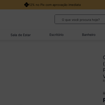
12% no Pix com aprovação imediata
O que você procura hoje?
TERMOS MAIS BUSCADOS
1
º
guarda roupa casal
Escritório
Banheiro
Sala de Estar
2
º
cozinha canto
3
º
veneza
4
º
quarto bebê completo
5
º
sofá