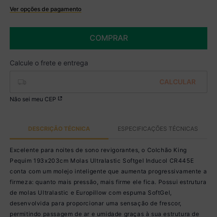
Ver opções de pagamento
Boleto
R$ 2.564,99 à vista no Boleto
COMPRAR
(
5
% de desconto)
Você economiza
R$ 135,00
Não sei meu CEP
DESCRIÇÃO TÉCNICA
ESPECIFICAÇÕES TÉCNICAS
Excelente para noites de sono revigorantes, o Colchão King
Pequim 193x203cm Molas Ultralastic Softgel Inducol CR445E
conta com um molejo inteligente que aumenta progressivamente a
firmeza: quanto mais pressão, mais firme ele fica. Possui estrutura
de molas Ultralastic e Europillow com espuma SoftGel,
desenvolvida para proporcionar uma sensação de frescor,
permitindo passagem de ar e umidade graças à sua estrutura de