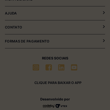
Política de Privacidade
AJUDA
Política de Entrega e Devolução
Meus Pedidos
CONTATO
Fale Conosco
(54) 2102-4000 (08:00hrs às 17:30hrs)
FORMAS DE PAGAMENTO
(54) 99611-6238 (seg à sexta-feira)
sac01@multimóveis.com
REDES SOCIAIS
CLIQUE PARA BAIXAR O APP
Desenvolvido por