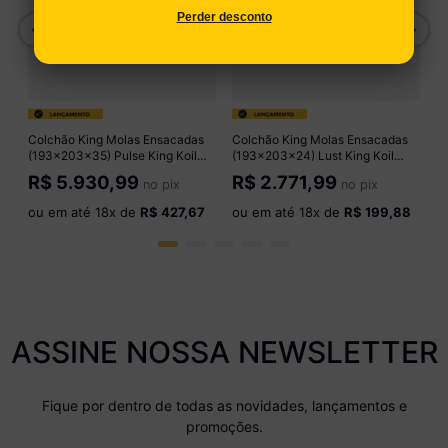
R
Perder desconto
o
Colchão King Molas Ensacadas
Colchão King Molas Ensacadas
(193x203x35) Pulse King Koil
(193x203x24) Lust King Koil
CR455E Branco
CR459E Cinza
R$
5.930,99
R$
2.771,99
no pix
no pix
ou em até
18
x de
R$ 427,67
ou em até
18
x de
R$ 199,88
ASSINE NOSSA NEWSLETTER
Fique por dentro de todas as novidades, lançamentos e
promoções.