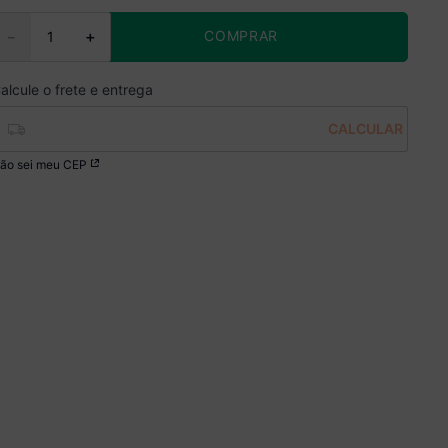
COMPRAR
－
＋
ão sei meu CEP