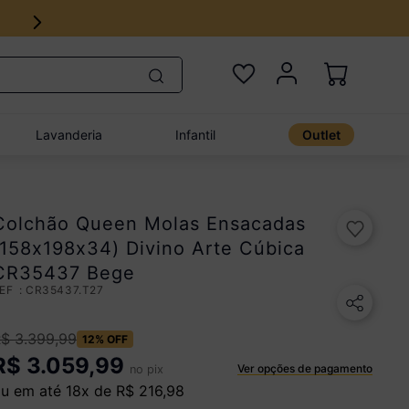
Lavanderia
Infantil
Outlet
Colchão Queen Molas Ensacadas
(158x198x34) Divino Arte Cúbica
CR35437 Bege
:
CR35437.T27
R$
3
.
399
,
99
12%
OFF
R$
3.059,99
Ver opções de pagamento
no pix
u em até
18
x de
R$
216
,
98