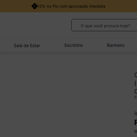
12% no Pix com aprovação imediata
O que você procura hoje?
TERMOS MAIS BUSCADOS
1
º
guarda roupa casal
Escritório
Banheiro
Sala de Estar
2
º
cozinha canto
3
º
veneza
4
º
quarto bebê completo
5
º
sofá
o