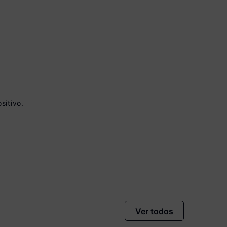
sitivo.
 à vista no Boleto
conto)
nomiza
R$ 170,00
Ver todos