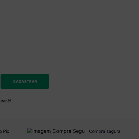
CADASTRAR
tter 🎁
o Pix
Compra segura