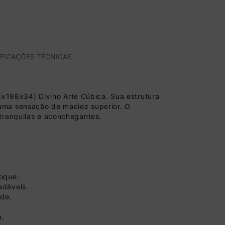
IFICAÇÕES TÉCNICAS
198x34) Divino Arte Cúbica. Sua estrutura
uma sensação de maciez superior. O
tranquilas e aconchegantes.
toque.
adáveis.
úde.
a.