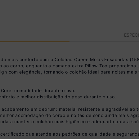
ESPEC
da mais conforto com o Colchão Queen Molas Ensacadas (158x
o ao corpo, enquanto a camada extra Pillow Top proporciona 
gn com elegância, tornando o colchão ideal para noites mais 
 Core: comodidade durante o uso.
forto e melhor distribuição do peso durante o uso.
m acabamento em debrum: material resistente e agradável ao 
 melhor acomodação do corpo e noites de sono ainda mais agr
ajuda a manter o colchão mais higiênico e adequado para a sa
ertificado que atende aos padrões de qualidade e seguranç