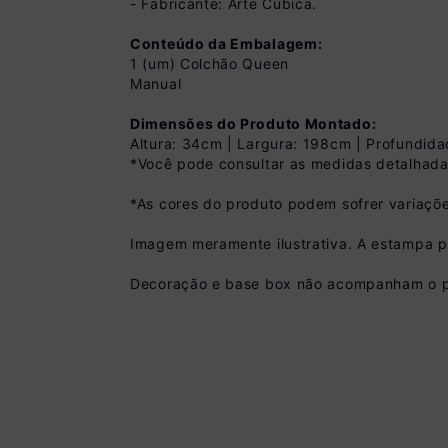
- Fabricante: Arte Cúbica.
Conteúdo da Embalagem:
1 (um) Colchão Queen
Manual
Dimensões do Produto Montado:
Altura: 34cm | Largura: 198cm | Profundid
*Você pode consultar as medidas detalhada
Pix
*As cores do produto podem sofrer variaçõe
R$ 3.059,99 à vist
(
10
% de desconto)
Imagem meramente ilustrativa. A estampa po
Você economiza
Decoração e base box não acompanham o p