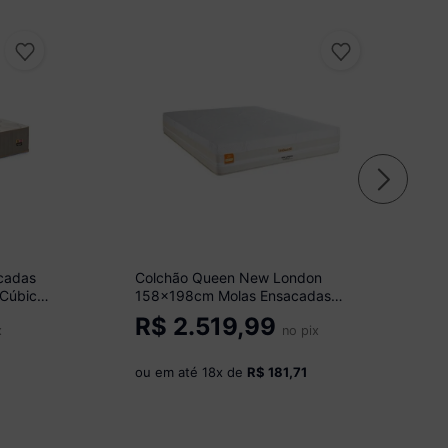
cadas
Colchão Queen New London
 Cúbica
158x198cm Molas Ensacadas
Inducol CR444D Branco/Bege
R$
2.519,99
x
no pix
ou em até
18
x de
R$ 181,71