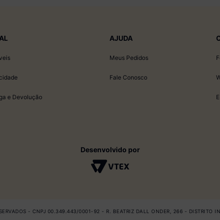
AL
AJUDA
veis
Meus Pedidos
F
acidade
Fale Conosco
W
ega e Devolução
E
Desenvolvido por
ERVADOS - CNPJ 00.349.443/0001-92 - R. BEATRIZ DALL ONDER, 266 - DISTRITO 