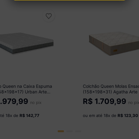
o Queen na Caixa Espuma
Colchão Queen Molas Ensa
58x198x17) Urban Arte
(158x198x31) Agatha Arte
 CR35452 Cinza
CR35432 Bege
.979,99
R$
1.709,99
no pix
no pi
até
18
x de
R$ 142,77
ou em até
18
x de
R$ 123,30