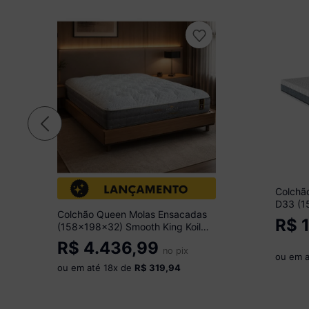
Colchã
D33 (1
Colchão Queen Molas Ensacadas
Cúbica
R$
1
(158x198x32) Smooth King Koil
CR457D Cinza
R$
4.436,99
no pix
ou em 
ou em até
18
x de
R$ 319,94