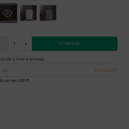
COMPRAR
－
＋
ão sei meu CEP