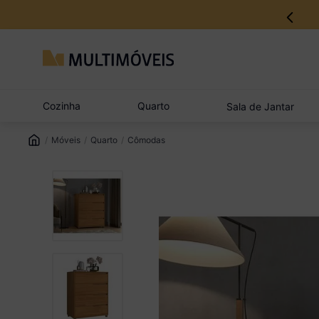
12% no Pix com aprovação imediata
Cozinha
Quarto
Sala de Jantar
Móveis
Quarto
Cômodas