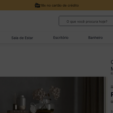
18x no cartão de crédito
O que você procura hoje?
TERMOS MAIS BUSCADOS
1
º
guarda roupa casal
Escritório
Banheiro
Sala de Estar
2
º
cozinha canto
3
º
veneza
4
º
sofá
5
º
quarto bebê completo
o
S