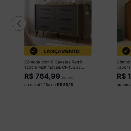
Cômoda com 6 Gavetas Retrô
Cômoda
120cm Multimóveis CR45363
136cm 
Mel/Grafite
Cinamo
R$
764,99
R$
1
no pix
ou em até
18
x de
R$ 55,16
ou em 