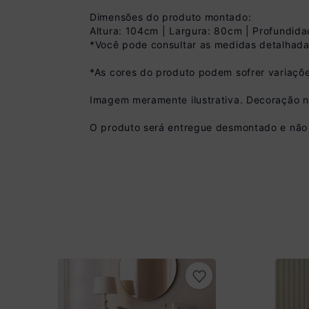
Dimensões do produto montado:
Altura: 104cm | Largura: 80cm | Profundid
*Você pode consultar as medidas detalhada
*As cores do produto podem sofrer variaçõe
Imagem meramente ilustrativa. Decoração 
Pix
R$ 719,99 à vista 
O produto será entregue desmontado e não 
(
10
% de desconto)
Você economiza