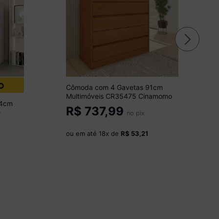
Cômoda com 4 Gavetas 91cm
Multimóveis CR35475 Cinamomo
04cm
R$
737,99
e
no pix
ou em até
18
x de
R$ 53,21