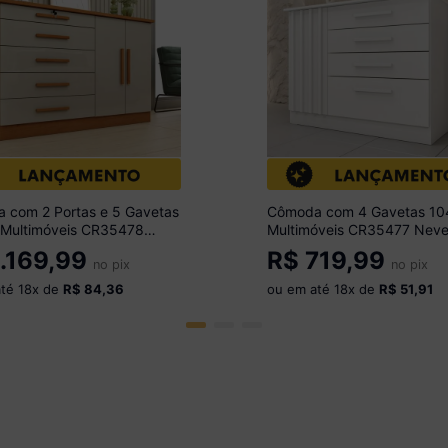
 com 2 Portas e 5 Gavetas
Cômoda com 4 Gavetas 1
Multimóveis CR35478
Multimóveis CR35477 Nev
mo/Off White
.169,99
R$
719,99
no pix
no pix
até
18
x de
R$ 84,36
ou em até
18
x de
R$ 51,91