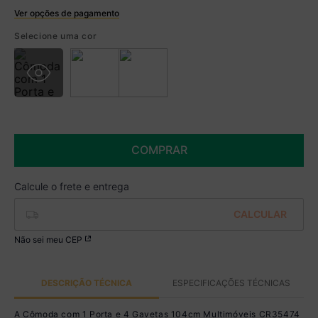
Ver opções de pagamento
Boleto
Selecione uma cor
R$ 759,99 à vista no Boleto
(
5
% de desconto)
Você economiza
R$ 40,00
COMPRAR
Não sei meu CEP
DESCRIÇÃO TÉCNICA
ESPECIFICAÇÕES TÉCNICAS
A Cômoda com 1 Porta e 4 Gavetas 104cm Multimóveis CR35474