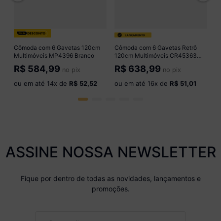
o
Cômoda com 6 Gavetas 120cm
Cômoda com 6 Gavetas Retrô
Multimóveis MP4396 Branco
120cm Multimóveis CR45363
Mel/Grafite
R$
584,99
R$
638,99
no pix
no pix
ou em até
14
x de
R$ 52,52
ou em até
16
x de
R$ 51,01
ASSINE NOSSA NEWSLETTER
Fique por dentro de todas as novidades, lançamentos e
promoções.