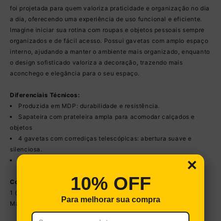
foi projetada para quem valoriza praticidade e organização no dia
a dia, oferecendo uma experiência de uso funcional e eficiente.
Imagine iniciar sua rotina com roupas e objetos pessoais sempre
organizados e de fácil acesso. Possui gavetas com amplo espaço
interno, ajudando a manter o ambiente mais organizado, enquanto
o design sofisticado valoriza a decoração, trazendo mais
aconchego e elegância para o seu espaço.
Diferenciais Técnicos:
Produzida em MDP: durabilidade e resistência.
Sapateira com prateleira ampla para acomodar calçados e
objetos
4 gavetas com corrediças telescópicas: abertura suave e
silenciosa.
×
Design inteligente: amplo espaço interno.
10% OFF
Conteúdo da Embalagem:
1 (uma) Cômoda
Para melhorar sua compra
Manual de Montagem e Kit Ferragem