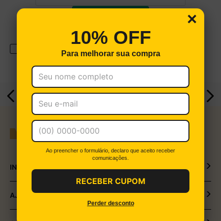
×
CADASTRAR
10% OFF
Aceito receber informes publicitários e promoções através da
Para melhorar sua compra
Newsletter.
Parcelamento em até
18x em todo o site
Ao preencher o formulário, declaro que aceito receber
comunicações.
INSTITUCIONAL
RECEBER CUPOM
Política de Privacidade
AJUDA
Perder desconto
Política de Entrega e Devolução
Meus Pedidos