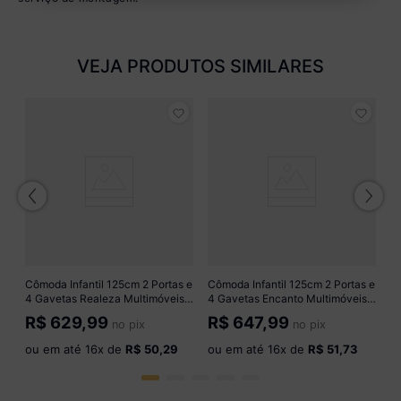
VEJA PRODUTOS SIMILARES
Cô
4 
M
R
o
Cômoda Infantil 125cm 2 Portas e
Cômoda Infantil 125cm 2 Portas e
4 Gavetas Realeza Multimóveis
4 Gavetas Encanto Multimóveis
MP4455 Branco
MP4450 Madeirado/Off White
R$
629,99
R$
647,99
no pix
no pix
ou em até
16
x de
R$ 50,29
ou em até
16
x de
R$ 51,73