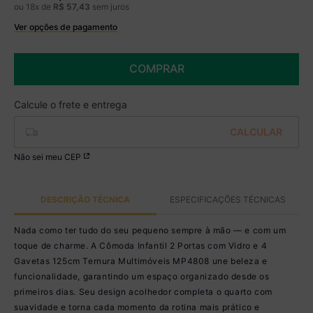
ou
18
x de
R$
57
,
43
sem juros
Ver opções de pagamento
Boleto
R$ 854,99 à vista no Boleto
(
5
% de desconto)
COMPRAR
Você economiza
R$ 45,00
Não sei meu CEP
DESCRIÇÃO TÉCNICA
ESPECIFICAÇÕES TÉCNICAS
Nada como ter tudo do seu pequeno sempre à mão — e com um
toque de charme. A Cômoda Infantil 2 Portas com Vidro e 4
Gavetas 125cm Ternura Multimóveis MP4808 une beleza e
funcionalidade, garantindo um espaço organizado desde os
primeiros dias. Seu design acolhedor completa o quarto com
suavidade e torna cada momento da rotina mais prático e