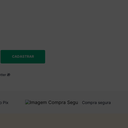
CADASTRAR
tter 🎁
o Pix
Compra segura