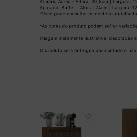
Armário Aéreo - Altura: 39,5cm | Largura: 
Aparador Buffet - Altura: 74cm | Largura: 
*Você pode consultar as medidas detalhada
*As cores do produto podem sofrer variaçõe
Imagem meramente ilustrativa. Decoração 
O produto será entregue desmontado e não 
Pix
R$ 557,99 à vista 
(
10
% de desconto)
Você economiza