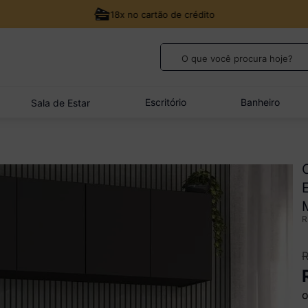
18x no cartão de crédito
O que você procura hoje?
TERMOS MAIS BUSCADOS
1
º
guarda roupa casal
Escritório
Banheiro
Sala de Estar
2
º
cozinha canto
3
º
veneza
4
º
sofá
5
º
quarto bebê completo
o