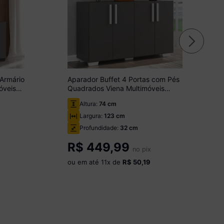
 Armário
Aparador Buffet 4 Portas com Pés
óveis
Quadrados Viena Multimóveis
Grafite/Branco
Altura:
74 cm
Largura:
123 cm
Profundidade:
32 cm
R$
449,99
no pix
ou em até
11
x de
R$ 50,19