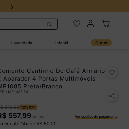
Lavanderia
Infantil
Outlet
Conjunto Cantinho Do Café Armário
E Aparador 4 Portas Multimóveis
MP1085 Preto/Branco
:
MP1085.591
R$
619
,
99
12%
OFF
R$
557,99
Ver opções de pagamento
no pix
u em até
14
x de
R$
50
,
10