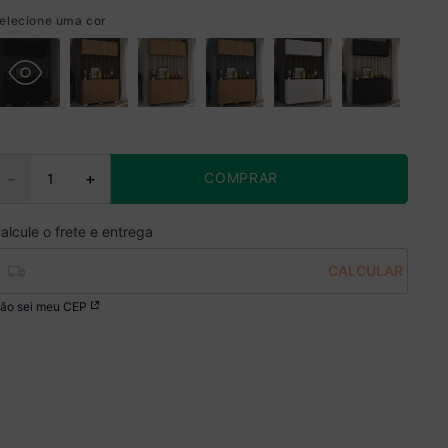
elecione uma cor
COMPRAR
－
＋
ão sei meu CEP