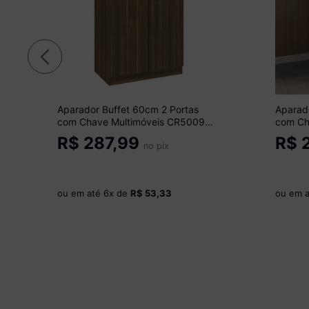
Aparador Buffet 60cm 2 Portas
Aparad
com Chave Multimóveis CR50099
com Ch
Nogal
Branco
R$
287,99
R$
2
no pix
ou em até
6
x de
R$ 53,33
ou em 