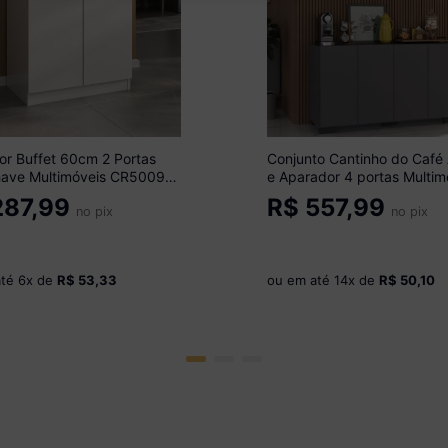
or Buffet 60cm 2 Portas
Conjunto Cantinho do Café
ave Multimóveis CR50099
e Aparador 4 portas Multim
MP1085 Grafite/Preto
87,99
R$
557,99
no pix
no pix
até
6
x de
R$ 53,33
ou em até
14
x de
R$ 50,10