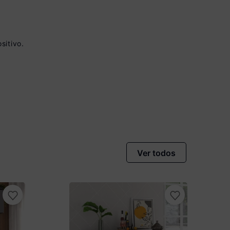
sitivo.
vista no Boleto
nto)
omiza
R$ 31,00
Ver todos