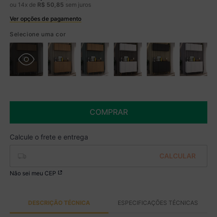
ou
14
x de
R$
50
,
85
sem juros
Ver opções de pagamento
Boleto
R$ 607,99 à vista no Boleto
Selecione uma cor
(
5
% de desconto)
Você economiza
R$ 32,00
COMPRAR
Não sei meu CEP
DESCRIÇÃO TÉCNICA
ESPECIFICAÇÕES TÉCNICAS