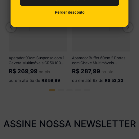
za
Co
Ar
Perder desconto
M
R
o
Aparador 90cm Suspenso com 1
Aparador Buffet 60cm 2 Portas
Gaveta Multimóveis CR50100
com Chave Multimóveis
Branco
CR50099 Amêndoa/Preto
R$
269,99
R$
287,99
no pix
no pix
ou em até
5
x de
R$ 59,99
ou em até
6
x de
R$ 53,33
ASSINE NOSSA NEWSLETTER