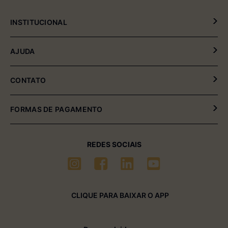
INSTITUCIONAL
Política de Privacidade
AJUDA
Política de Entrega e Devolução
Meus Pedidos
CONTATO
Fale Conosco
(54) 2102-4000 (08:00hrs às 17:30hrs)
FORMAS DE PAGAMENTO
(54) 99611-6238 (seg à sexta-feira)
sac01@multimóveis.com
REDES SOCIAIS
CLIQUE PARA BAIXAR O APP