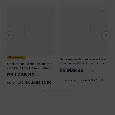
G
e
co
M
R
B
o
Gabinete de Banheiro com Pia e
Espelheira c/LED 60cm 4 Portas
Conjunto de Banheiro Gabinete
Multimóveis CR10161
com Pia e Espelheira 2 Portas 2
R$
989,99
no pix
Branco/Fumê
Gavetas 82cm Multimóveis
R$
1.286,99
no pix
CR10173 Cimento
ou em até
18
x de
R$ 71,38
ou em até
18
x de
R$ 92,80