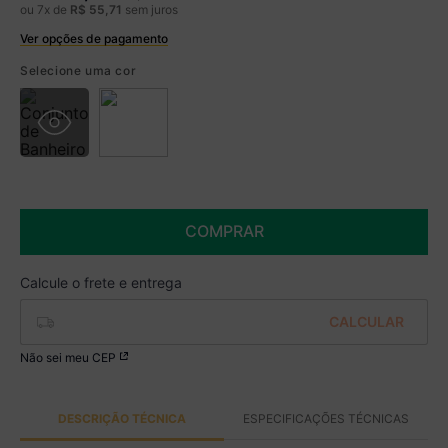
ou
7
x de
R$
55
,
71
sem juros
Ver opções de pagamento
Boleto
R$ 370,49 à vista no Boleto
Selecione uma cor
(
5
% de desconto)
Você economiza
R$ 19,50
COMPRAR
Não sei meu CEP
DESCRIÇÃO TÉCNICA
ESPECIFICAÇÕES TÉCNICAS