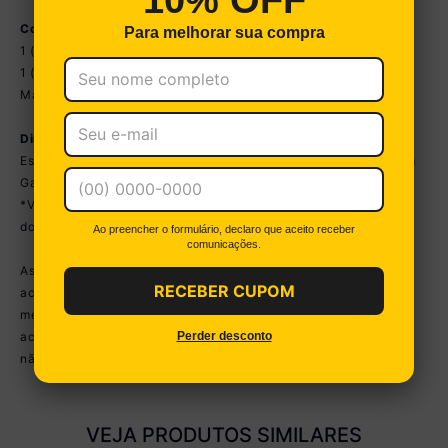
Conteúdo da Embalagem:
Para melhorar sua compra
1 (um) Balcão de Banheiro
1 (um) Espelheira
Manual de Montagem e Kit Ferragem
Dimensões do Produto Montado:
Espelheira: Altura: 46,5cm | Largura: 45cm | Profundidade: 14cm
Gabinete: Altura: 80cm | Largura: 45cm | Profundidade: 38,7cm
*Você pode consultar as medidas detalhadas na imagem técnica
do produto.
Ao preencher o formulário, declaro que aceito receber
comunicações.
As cores do produto podem sofrer variações de tonalidade de
RECEBER CUPOM
acordo com as configurações do seu dispositivo. Imagem
meramente ilustrativa. Objetos decorativos e cuba não
Perder desconto
acompanham o produto. O produto será entregue desmontado e
não disponibilizamos o serviço de montagem.
VEJA PRODUTOS SIMILARES