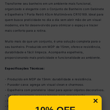
Transforme seu banheiro em um ambiente mais funcional,
organizado e elegante com o Conjunto de Banheiro com Gabinete
e Espelheira 1 Porta Retrô 45cm Multimóveis CR10169. Ideal para
quem busca praticidade no dia a dia sem abrir mão de um visual
moderno, ele foi desenvolvido para otimizar o espaço e trazer
mais conforto para a rotina.
Muito mais do que um conjunto, é uma solução completa para o
seu banheiro. Produzido em MDP de 15mm, oferece resistência,
durabilidade e fácil limpeza. Acompanha espelheira,
proporcionando mais praticidade e funcionalidade ao ambiente.
Especificações Técnicas:
- Produzido em MDP de 15mm: durabilidade e resistência.
- Puxador cava: agrega um visual clean e charmoso.
- Espelheira com prateleira: ideal para apoiar objetos decorativos.
- 1 porta: excelente espaço interno para organização.
×
- Pés no estilo retrô: estabilidade ao móvel.
- Cuba não inclusa.
10% OFF