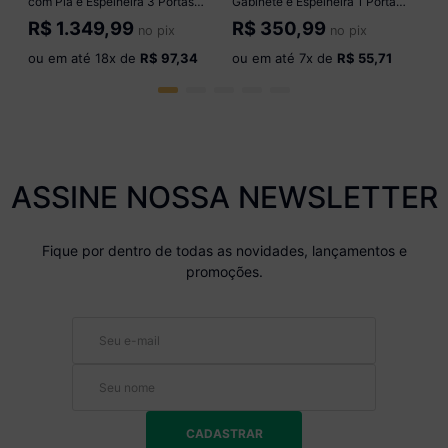
com Pia e Espelheira 3 Portas
Gabinete e Espelheira 1 Porta
Suspenso 80cm Multimóveis
Retrô 45cm Multimóveis
R$
1.349,99
R$
350,99
no pix
no pix
CR10175 Cimento
CR10169 Branco
ou em até
18
x de
R$ 97,34
ou em até
7
x de
R$ 55,71
ASSINE NOSSA NEWSLETTER
Fique por dentro de todas as novidades, lançamentos e
promoções.
CADASTRAR