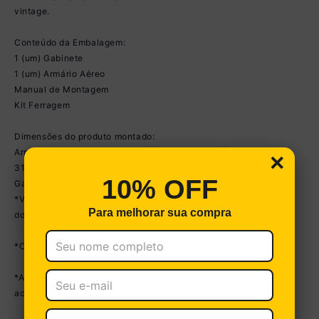
vintage.
Conteúdo da Embalagem:
1 (um) Gabinete
1 (um) Armário Aéreo
Manual de Montagem
Kit Ferragem
Dimensões do produto montado:
Armário Aéreo - Altura: 39,5cm | Largura: 93cm | Profundidade:
×
31,5cm
10% OFF
Gabinete - Altura: 85cm | Largura: 90cm | Profundidade: 31,5cm
*Você pode consultar as medidas detalhadas na imagem técnica
Para melhorar sua compra
do produto.
*Obrigatório fixar na parede.
*As cores do produto podem sofrer variações de tonalidade de
acordo com as configurações do seu dispositivo.