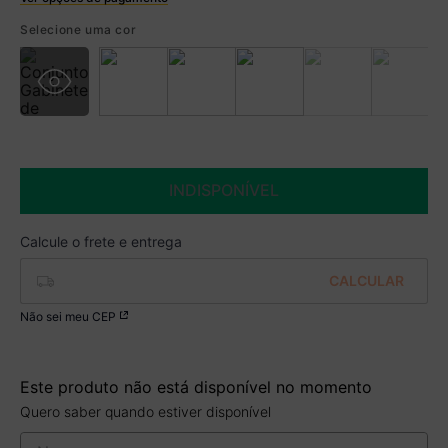
Selecione uma cor
Boleto
R$ 569,99 à vista no Boleto
(
5
% de desconto)
Você economiza
R$ 30,00
INDISPONÍVEL
Não sei meu CEP
Este produto não está disponível no momento
Quero saber quando estiver disponível