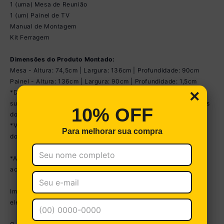
1 (uma) Mesa de Reunião
1 (um) Painel de TV
Manual de Montagem
Kit Ferragem
Dimensões do Produto Montado:
Mesa - Altura: 74,5cm | Largura: 136cm | Profundidade: 90cm
Painel - Altura: 136cm | Largura: 90cm | Profundidade: 1,5cm
×
*Devido às variações de tamanho dos televisores no mercado,
sugerimos que verifique as medidas da sua TV e compare com as
10% OFF
do painel antes de efetuar a compra.
*Você pode consultar as medidas detalhadas na imagem técnica
Para melhorar sua compra
do produto.
*As cores do produto podem sofrer variações de tonalidade de
acordo com as configurações do seu dispositivo.
Imagens meramente ilustrativas. Decoração, cadeiras e
eletrônicos não acompanham o produto.