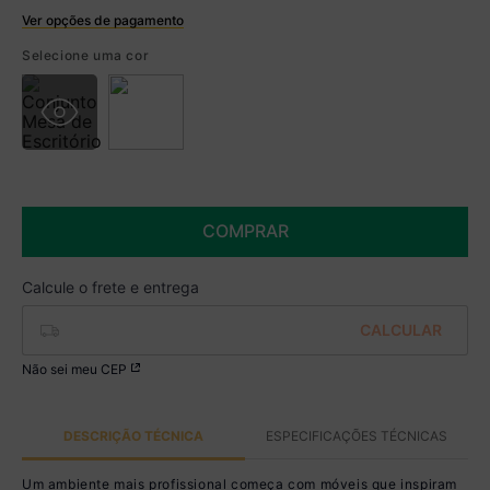
Ver opções de pagamento
Boleto
Selecione uma cor
R$ 759,99 à vista no Boleto
(
5
% de desconto)
Você economiza
R$ 40,00
COMPRAR
Não sei meu CEP
DESCRIÇÃO TÉCNICA
ESPECIFICAÇÕES TÉCNICAS
Um ambiente mais profissional começa com móveis que inspiram