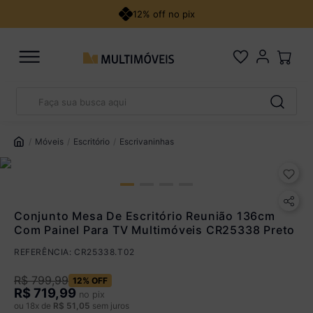
12% off no pix
Faça sua busca aqui
Pix
R$ 719,99 à vista no Pix
TERMOS MAIS BUSCADOS
(
10
% de desconto)
1
º
guarda roupa casal
Móveis
Escritório
Escrivaninhas
Você economiza
R$ 80,00
2
º
cozinha canto
3
º
veneza
Cartão de Crédito
4
º
quarto bebê completo
Conjunto Mesa De Escritório Reunião 136cm
Com Painel Para TV Multimóveis CR25338 Preto
5
º
sofá
Até 12x sem juros
REFERÊNCIA
:
CR25338.T02
De 13x a 18x com juros
1,25% a.m
Parcele em até 18x. Juros aplicados a partir da 13ª parcela
R$
799
,
99
12%
OFF
R$
719,99
no pix
Ver parcelamento detalhado
ou
18
x de
R$
51
,
05
sem juros