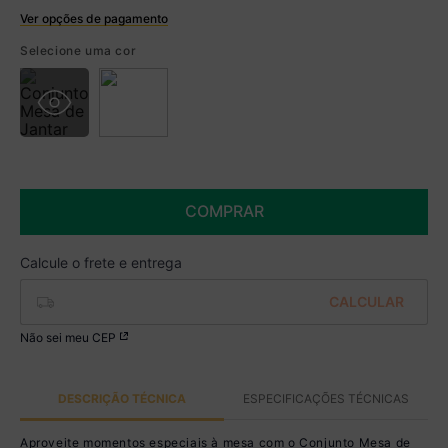
Ver opções de pagamento
Boleto
Selecione uma cor
R$ 2.336,99 à vista no Boleto
(
5
% de desconto)
Você economiza
R$ 123,00
COMPRAR
Não sei meu CEP
DESCRIÇÃO TÉCNICA
ESPECIFICAÇÕES TÉCNICAS
Aproveite momentos especiais à mesa com o Conjunto Mesa de