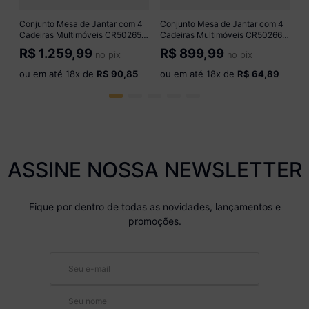
4
o
Conjunto Mesa de Jantar com 4
Conjunto Mesa de Jantar com 4
Cadeiras Multimóveis CR50265
Cadeiras Multimóveis CR50266
Cromado/Branco/Preto
Branco/Preto
R$
1.259,99
R$
899,99
no pix
no pix
ou em até
18
x de
R$ 90,85
ou em até
18
x de
R$ 64,89
ASSINE NOSSA NEWSLETTER
Fique por dentro de todas as novidades, lançamentos e
promoções.