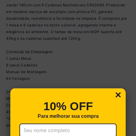
Jantar 160cm com 6 Cadeiras Multimóveis CR50085. Produzido
em madeira maciça de eucalipto com pintura PU, garante
durabilidade, resistência e facilidade na limpeza. É composto por
1 mesa e 6 cadeiras no estilo colonial, agregando charme e
elegância ao ambiente. O tampo da mesa em MDP suporta até
40kg e as cadeiras suportam até 120kg.
Conteúdo da Embalagem:
1 (uma) Mesa
6 (seis) Cadeiras
Manual de Montagem
Kit Ferragem
×
Dimensões do produto montado:
Mesa - Altura: 76cm | Largura: 160cm | Profundidade: 80cm
10% OFF
Cadeiras - Altura: 84,5cm | Largura: 45,5cm | Profundidade:
40,5cm
Para melhorar sua compra
*Você pode consultar as medidas detalhadas na imagem técnica
do produto.