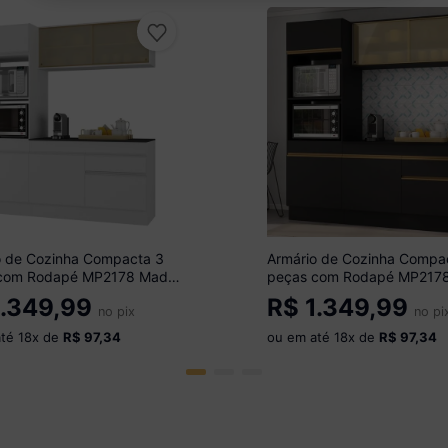
o de Cozinha Compacta 3
Armário de Cozinha Compa
com Rodapé MP2178 Made
peças com Rodapé MP217
óveis Branco
Multimóveis Preto/Dourado
.349,99
R$
1.349,99
no pix
no pi
até
18
x de
R$ 97,34
ou em até
18
x de
R$ 97,34