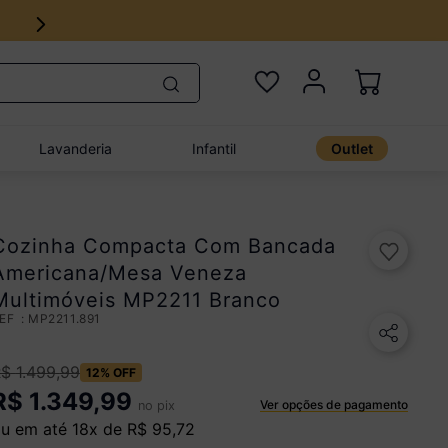
Lavanderia
Infantil
Outlet
Cozinha Compacta Com Bancada
Americana/Mesa Veneza
Multimóveis MP2211 Branco
:
MP2211.891
R$
1
.
499
,
99
12%
OFF
R$
1.349,99
Ver opções de pagamento
no pix
u em até
18
x de
R$
95
,
72