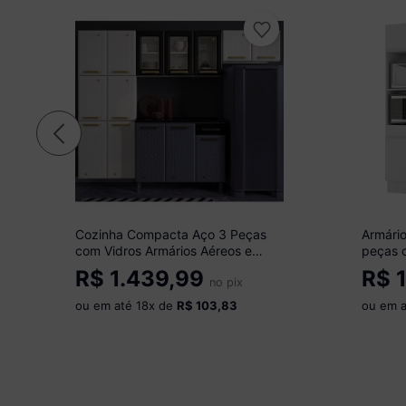
Cozinha Compacta Aço 3 Peças
Armári
com Vidros Armários Aéreos e
peças 
Paneleiro Multimóveis CR20368
Multim
R$
1.439,99
R$
1
Branco/Preto
no pix
ou em até
18
x de
R$ 103,83
ou em 