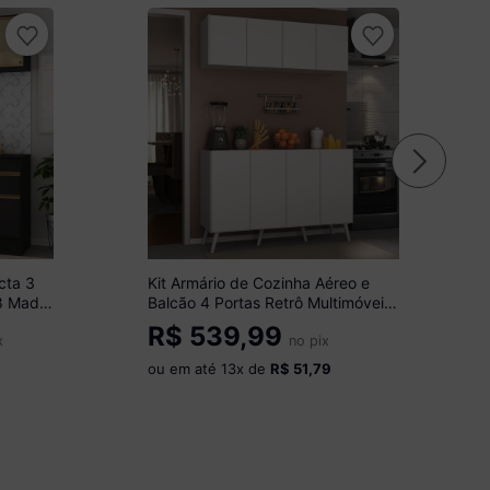
cta 3
Kit Armário de Cozinha Aéreo e
8 Made
Balcão 4 Portas Retrô Multimóveis
MP2170 Branco
R$
539,99
x
no pix
ou em até
13
x de
R$ 51,79