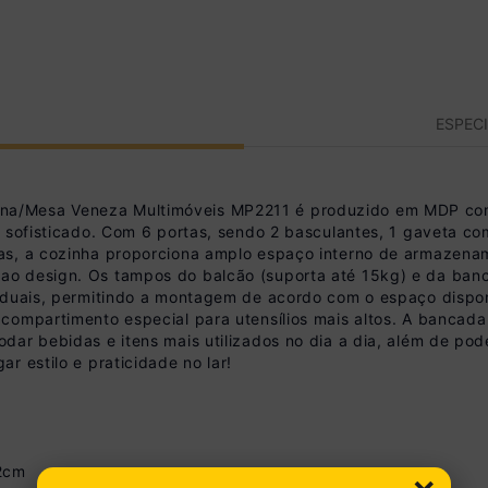
ESPEC
na/Mesa Veneza Multimóveis MP2211 é produzido em MDP co
e sofisticado. Com 6 portas, sendo 2 basculantes, 1 gaveta co
as, a cozinha proporciona amplo espaço interno de armazename
ao design. Os tampos do balcão (suporta até 15kg) e da ban
iduais, permitindo a montagem de acordo com o espaço disponí
ompartimento especial para utensílios mais altos. A bancada 
ar bebidas e itens mais utilizados no dia a dia, além de pode
r estilo e praticidade no lar!
62cm