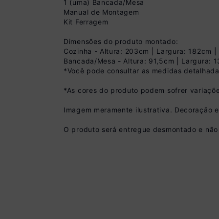
1 (uma) Bancada/Mesa
Manual de Montagem
Kit Ferragem
Dimensões do produto montado:
Cozinha - Altura: 203cm | Largura: 182cm 
Bancada/Mesa - Altura: 91,5cm | Largura: 
*Você pode consultar as medidas detalhada
Pix
*As cores do produto podem sofrer variaçõe
R$ 1.349,99 à vist
(
10
% de desconto)
Imagem meramente ilustrativa. Decoração 
Você economiza
O produto será entregue desmontado e não 