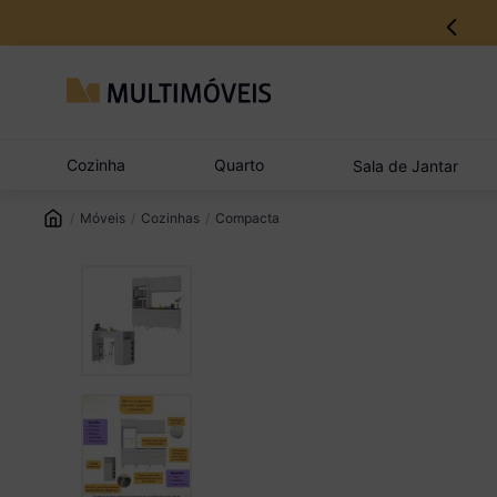
12% no Pix com aprovação imediata
Cozinha
Quarto
Sala de Jantar
Móveis
Cozinhas
Compacta