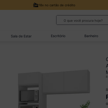
18x no cartão de crédito
O que você procura hoje?
TERMOS MAIS BUSCADOS
1
º
guarda roupa casal
Escritório
Banheiro
Sala de Estar
2
º
cozinha canto
3
º
veneza
4
º
quarto bebê completo
5
º
sofá
o