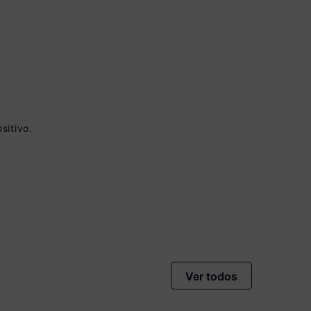
sitivo.
 à vista no Boleto
onto)
nomiza
R$ 75,00
Ver todos