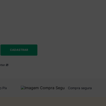
CADASTRAR
tter 🎁
o Pix
Compra segura