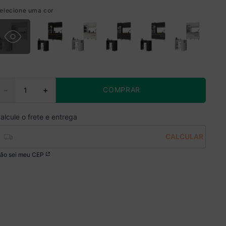
elecione uma cor
COMPRAR
－
＋
ão sei meu CEP