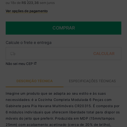
ou
18
x de
R$
223
,
36
sem juros
Ver opções de pagamento
Boleto
R$ 3.324,99 à vista no Boleto
(
5
% de desconto)
COMPRAR
Você economiza
R$ 175,00
Não sei meu CEP
DESCRIÇÃO TÉCNICA
ESPECIFICAÇÕES TÉCNICAS
Imagine um produto que se adapta ao seu estilo e às suas
necessidades: é a Cozinha Completa Modulada 6 Peças com
Gabinete para Pia Havana Multimóveis CR20315. É composta por
6 módulos individuais que oferecem liberdade total para dispor os
móveis do jeito que preferir. Produzida em MDP (15mm/tampos
25mm) com acabamento acetinado (cerca de 20% de brilho),