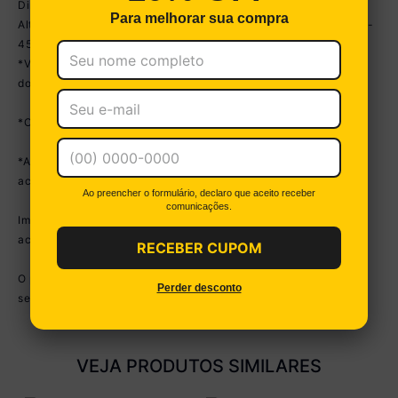
Dimensões do produto montado:
Para melhorar sua compra
Altura: 220cm | Largura: 310cm | Profundidade: 50cm (balcões) -
45cm (paneleiro) - 30cm (armários aéreos)
*Você pode consultar as medidas detalhadas na imagem técnica
do produto.
*Obrigatório fixar os módulos na parede.
*As cores do produto podem sofrer variações de tonalidade de
acordo com as configurações do seu dispositivo.
Ao preencher o formulário, declaro que aceito receber
comunicações.
Imagem meramente ilustrativa. Decoração, eletros e pia não
acompanham o produto.
RECEBER CUPOM
O produto será entregue desmontado e não disponibilizamos o
Perder desconto
serviço de montagem.
VEJA PRODUTOS SIMILARES