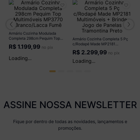
de
A
V
Pr
T
R
Armário Cozinha Modulada
Armário Cozinha Completa 5 Pç
Completa 298cm Pequim Top
c/Rodapé Made MP2181
7
o
Multimóveis MP3770
Multimóveis + Brinde Jogo de
R$
1.079,99
R$
2.069,99
no pix
no pix
Branco/Lacca Fumê
Panelas Tramontina Preto
ou em até
18
x de
R$ 77,87
ou em até
18
x de
R$ 149,26
ASSINE NOSSA NEWSLETTER