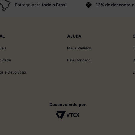
Entrega para
todo o Brasil
12% de desconto
n
AL
AJUDA
veis
Meus Pedidos
F
acidade
Fale Conosco
W
ega e Devolução
E
Desenvolvido por