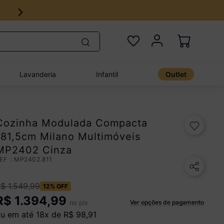
Lavanderia
Infantil
Outlet
Cozinha Modulada Compacta
181,5cm Milano Multimóveis
MP2402 Cinza
:
MP2402.811
R$
1
.
549
,
99
12%
OFF
R$
1.394,99
Ver opções de pagamento
no pix
u em até
18
x de
R$
98
,
91