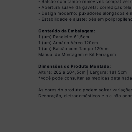
- Balcão com tampo removível: compatível co
- Abertura suave da gaveta: corrediças tele
- Design moderno: puxadores alongados e m
- Estabilidade e ajuste: pés em polipropile
Conteúdo da Embalagem:
1 (um) Paneleiro 61,5cm
1 (um) Armário Aéreo 120cm
1 (um) Balcão com Tampo 120cm
Manual de Montagem e Kit Ferragem
Pix
Dimensões do Produto Montado:
Altura: 202 a 204,5cm | Largura: 181,5cm 
R$ 1.394,99 à vist
(
10
% de desconto)
*Você pode consultar as medidas detalhada
Você economiza
As cores do produto podem sofrer variações
Decoração, eletrodomésticos e pia não aco