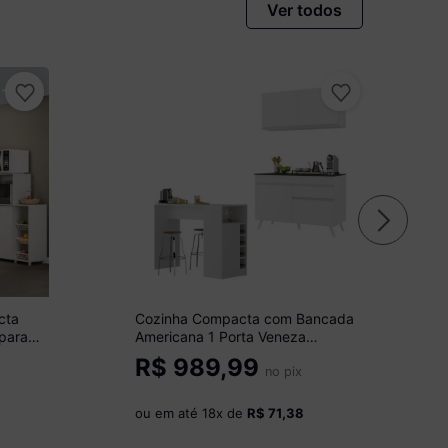
Ver todos
cta
Cozinha Compacta com Bancada
 para
Americana 1 Porta Veneza
óveis
Multimóveis MP2207 Branco
R$
989,99
no pix
ou em até
18
x de
R$ 71,38