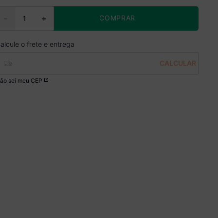
COMPRAR
－
＋
ão sei meu CEP