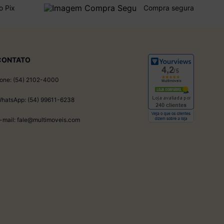
o Pix
Compra segura
CONTATO
one: (54) 2102-4000
hatsApp: (54) 99611-6238
-mail: fale@multimoveis.com