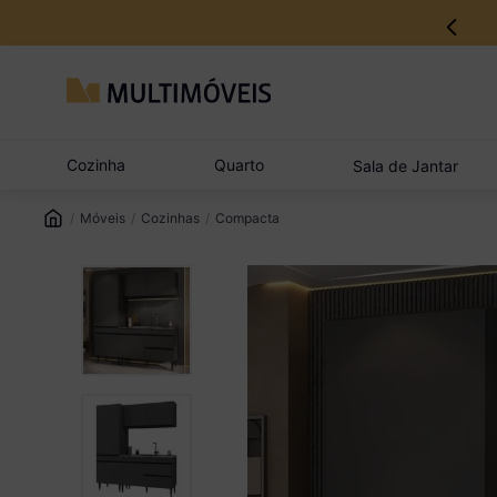
12% no Pix com aprovação imediata
Cozinha
Quarto
Sala de Jantar
Móveis
Cozinhas
Compacta