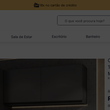
18x no cartão de crédito
O que você procura hoje?
TERMOS MAIS BUSCADOS
1
º
guarda roupa casal
Escritório
Banheiro
Sala de Estar
2
º
cozinha canto
3
º
sofá
4
º
veneza
5
º
quarto bebê completo
o