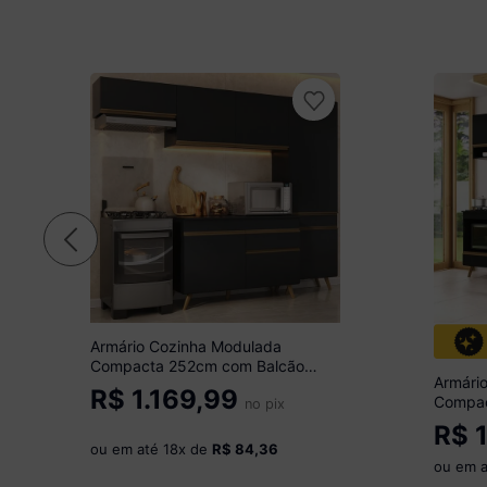
Armário Cozinha Modulada
Compacta 252cm com Balcão
Armári
Veneza Multimóveis MP3761
R$
1.169,99
Compac
Preto/Dourado
no pix
para C
R$
1
MP2265
ou em até
18
x de
R$ 84,36
ou em 