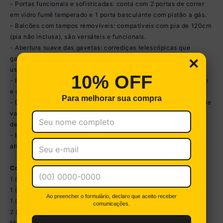
- Portas funcionais e sofisticadas: conta com 2 portas de correr
em vidro fumê temperado e 1 porta basculante com pistão a gás.
- Balcões com tampos removíveis: compatíveis com pia de 120cm
(pia não inclusa), são versáteis e funcionais.
- Abertura suave das gavetas: corrediças telescópicas que
×
garantem deslizamento leve, silencioso e maior durabilidade no
uso.
10% OFF
- Espaço dedicado para forno e micro-ondas: otimiza o ambiente
e oferece praticidade na rotina.
Para melhorar sua compra
- Design moderno: puxadores alongados minimalistas em ABS que
valorizam o visual e combinam com diferentes estilos de
decoração.
- Estabilidade e ajuste: pés em polipropileno com regulagem de
altura para melhor nivelamento em diferentes tipos de piso.
Conteúdo da Embalagem:
1 (um) Paneleiro Torre Quente 61,5cm
1 (um) Armário Aéreo c/ Portas de Vidro 120cm
Ao preencher o formulário, declaro que aceito receber
1 (um) Armário Aéreo 120cm
comunicações.
2 (dois) Balcões com Tampo 120cm
Manual de Montagem e Kit Ferragem