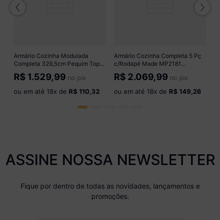
R
Armário Cozinha Modulada
Armário Cozinha Completa 5 Pç
Completa 329,5cm Pequim Top
c/Rodapé Made MP2181
o
Multimóveis MP3754
Multimóveis + Brinde Jogo de
R$
1.529,99
R$
2.069,99
no pix
no pix
Preto/Lacca Fumê
Panelas Tramontina Branco
ou em até
18
x de
R$ 110,32
ou em até
18
x de
R$ 149,26
ASSINE NOSSA NEWSLETTER
Fique por dentro de todas as novidades, lançamentos e
promoções.