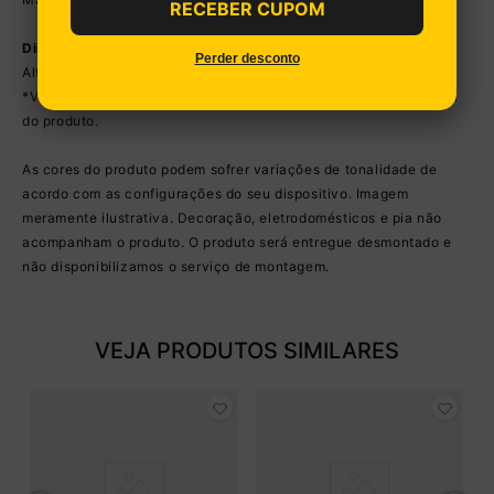
RECEBER CUPOM
Dimensões do Produto Montado:
Perder desconto
Altura: 202 a 204,5cm | Largura: 301,5cm | Profundidade: 52cm
*Você pode consultar as medidas detalhadas na imagem técnica
do produto.
As cores do produto podem sofrer variações de tonalidade de
acordo com as configurações do seu dispositivo. Imagem
meramente ilustrativa. Decoração, eletrodomésticos e pia não
acompanham o produto. O produto será entregue desmontado e
não disponibilizamos o serviço de montagem.
VEJA PRODUTOS SIMILARES
A
V
Pr
T