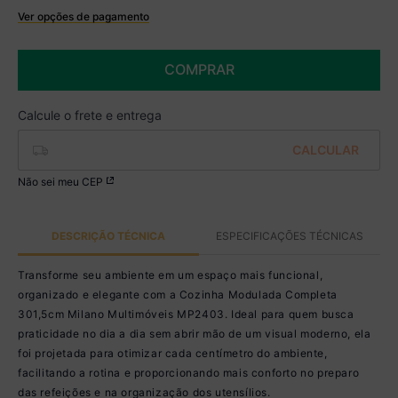
Ver opções de pagamento
Boleto
R$ 2.279,99 à vista no Boleto
COMPRAR
(
5
% de desconto)
Você economiza
R$ 120,00
Não sei meu CEP
DESCRIÇÃO TÉCNICA
ESPECIFICAÇÕES TÉCNICAS
Transforme seu ambiente em um espaço mais funcional,
organizado e elegante com a Cozinha Modulada Completa
301,5cm Milano Multimóveis MP2403. Ideal para quem busca
praticidade no dia a dia sem abrir mão de um visual moderno, ela
foi projetada para otimizar cada centímetro do ambiente,
facilitando a rotina e proporcionando mais conforto no preparo
das refeições e na organização dos utensílios.