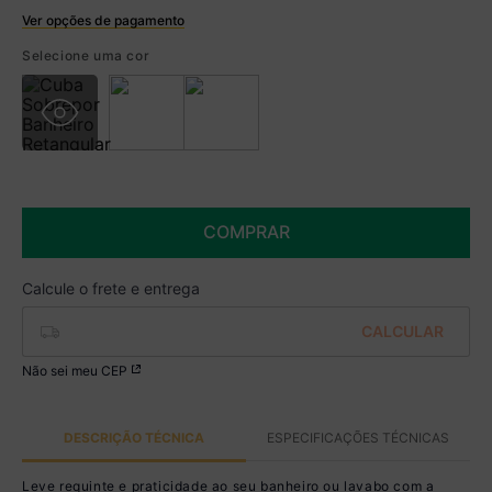
Ver opções de pagamento
Boleto
Selecione uma cor
R$ 379,99 à vista no Boleto
(
5
% de desconto)
Você economiza
R$ 20,00
COMPRAR
Não sei meu CEP
DESCRIÇÃO TÉCNICA
ESPECIFICAÇÕES TÉCNICAS
Leve requinte e praticidade ao seu banheiro ou lavabo com a