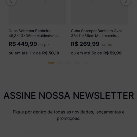
o
Cuba Sobrepor Banheiro
Cuba Sobrepor Banheiro Oval
45,3x13x36cm Multimóveis
33x11x35cm Multimóveis
CR10151 Branco
CR10149 Branco
R$
449,99
R$
269,99
no pix
no pix
ou em até
11
x de
R$ 50,19
ou em até
5
x de
R$ 59,99
ASSINE NOSSA NEWSLETTER
Fique por dentro de todas as novidades, lançamentos e
promoções.