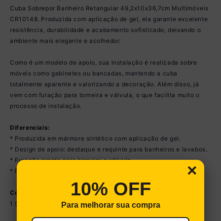
Cuba Sobrepor Banheiro Retangular 49,2x10x36,7cm Multimóveis
CR10148. Produzida com aplicação de gel, ela garante excelente
resistência, durabilidade e acabamento sofisticado, deixando o
ambiente mais elegante e acolhedor.
Como é um modelo de apoio, sua instalação é realizada sobre
móveis como gabinetes ou bancadas, mantendo a cuba
totalmente aparente e valorizando a decoração. Além disso, já
vem com furação para torneira e válvula, o que facilita muito o
processo de instalação.
Diferenciais:
* Produzida em mármore sintético com aplicação de gel.
* Design de apoio: destaque e requinte para banheiros e lavabos.
* Furação pronta para torneira e válvula.
×
* Fácil instalação e excelente resistência.
10% OFF
Conteúdo da Embalagem:
1 (uma) Cuba de Apoio
Para melhorar sua compra