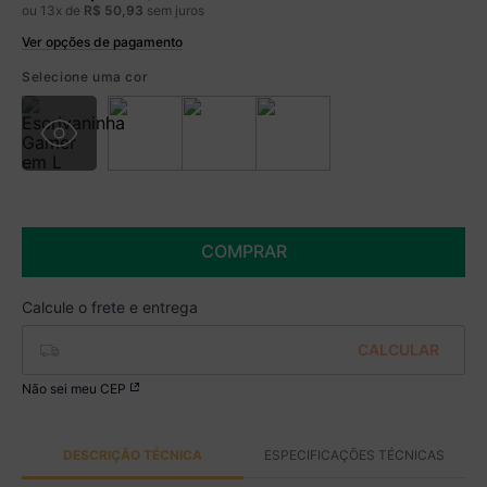
ou
13
x de
R$
50
,
93
sem juros
Ver opções de pagamento
Boleto
R$ 569,99 à vista no Boleto
Selecione uma cor
(
5
% de desconto)
Você economiza
R$ 30,00
COMPRAR
Não sei meu CEP
DESCRIÇÃO TÉCNICA
ESPECIFICAÇÕES TÉCNICAS