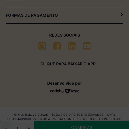
Fale Conosco
(54) 2102-4000 (08:00hrs às 17:30hrs)
FORMAS DE PAGAMENTO
(54) 99611-6238 (seg à sexta-feira)
sac01@multimóveis.com
REDES SOCIAIS
CLIQUE PARA BAIXAR O APP
Desenvolvido por
© MULTIMOVEIS 2025 - TODOS OS DIREITOS RESERVADOS - CNPJ
00.349.443/0001-92 - R. BEATRIZ DALL ONDER, 266 - DISTRITO INDUSTRIAL,
BENTO GONÇALVES - RS, 95706-350
COMPRAR
－
＋