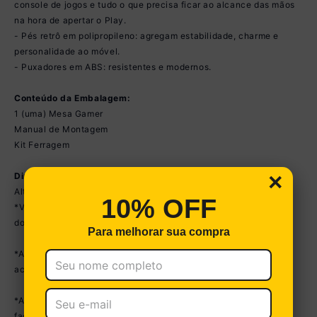
console de jogos e tudo o que precisa ficar ao alcance das mãos
na hora de apertar o Play.
- Pés retrô em polipropileno: agregam estabilidade, charme e
personalidade ao móvel.
- Puxadores em ABS: resistentes e modernos.
Conteúdo da Embalagem:
1 (uma) Mesa Gamer
Manual de Montagem
Kit Ferragem
×
Dimensões do Produto Montado:
Altura: 72cm | Largura: 136cm | Profundidade: 150cm
10% OFF
*Você pode consultar as medidas detalhadas na imagem técnica
do produto.
Para melhorar sua compra
*As cores do produto podem sofrer variações de tonalidade de
acordo com as configurações do seu dispositivo.
*Aqui na Loja Multimóveis, você pode concluir sua compra
facilmente com toda segurança. A entrega é garantida e você