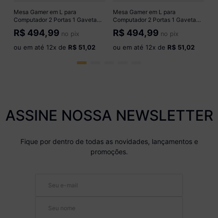
o
Mesa Gamer em L para
Mesa Gamer em L para
Computador 2 Portas 1 Gaveta
Computador 2 Portas 1 Gaveta
Strike Multimóveis MP6051 Preto
Strike Multimóveis MP6051
R$
494,99
R$
494,99
no pix
no pix
Madeirado/Branco
ou em até
12
x de
R$ 51,02
ou em até
12
x de
R$ 51,02
ASSINE NOSSA NEWSLETTER
Fique por dentro de todas as novidades, lançamentos e
promoções.