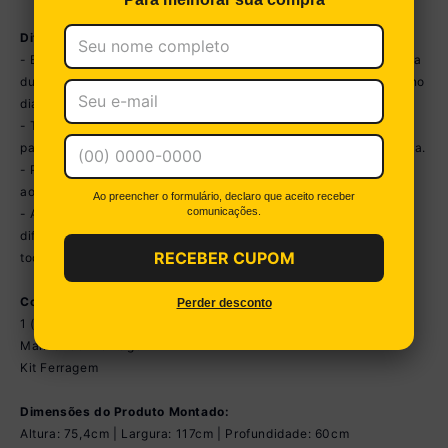
Diferenciais:
- Estrutura em MDP (15mm) com acabamento em BP: garante boa
durabilidade e superfície resistente, além de facilitar a limpeza no
dia a dia.
- Tampo de 25mm com frente usinada (suporta até 12kg): ideal
para acomodar eletrônicos e materiais de trabalho com eficiência.
- Pés de 25mm: garantem maior estabilidade e reforço estrutural
ao móvel.
Ao preencher o formulário, declaro que aceito receber
comunicações.
- Acabamento nas costas: permite posicionar o móvel em
diferentes locais do ambiente, mantendo um visual elegante por
RECEBER CUPOM
todos os ângulos.
Conteúdo da Embalagem:
Perder desconto
1 (uma) Escrivaninha
Manual de Montagem
Kit Ferragem
Dimensões do Produto Montado:
Altura: 75,4cm | Largura: 117cm | Profundidade: 60cm