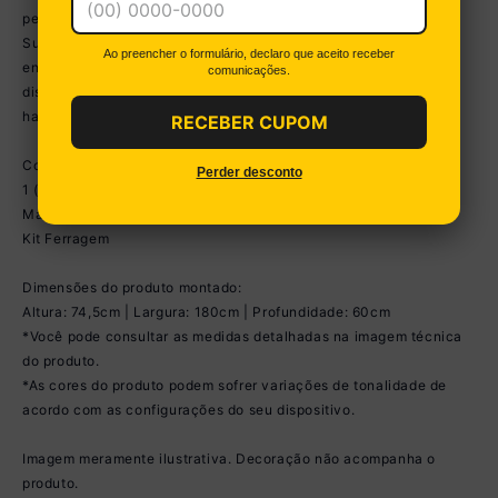
perfeita para quem busca praticidade e estilo num único móvel.
Sua estrutura em MDP garante durabilidade e resistência,
Ao preencher o formulário, declaro que aceito receber
enquanto o acabamento em BP confere beleza ao móvel. Além
comunicações.
disso, suas costas na mesma cor do móvel proporcionam uma
harmonia perfeita com qualquer ambiente.
RECEBER CUPOM
Conteúdo da Embalagem:
Perder desconto
1 (uma) Mesa para Escritório
Manual de Montagem
Kit Ferragem
Dimensões do produto montado:
Altura: 74,5cm | Largura: 180cm | Profundidade: 60cm
*Você pode consultar as medidas detalhadas na imagem técnica
do produto.
*As cores do produto podem sofrer variações de tonalidade de
acordo com as configurações do seu dispositivo.
Imagem meramente ilustrativa. Decoração não acompanha o
produto.