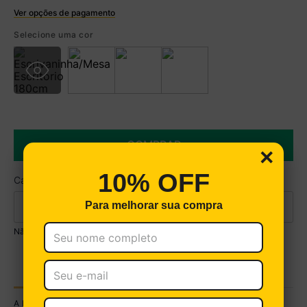
Ver opções de pagamento
Boleto
Selecione uma cor
R$ 474,99 à vista no Boleto
(
5
% de desconto)
Você economiza
R$ 25,00
COMPRAR
×
10% OFF
Para melhorar sua compra
Não sei meu CEP
DESCRIÇÃO TÉCNICA
ESPECIFICAÇÕES TÉCNICAS
A Escrivaninha/Mesa Escritório 180cm Multimóveis CR25266 é