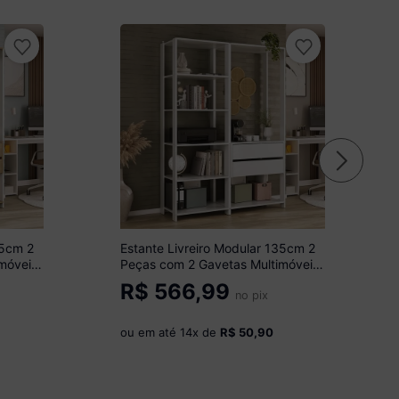
35cm 2
Estante Livreiro Modular 135cm 2
móveis
Peças com 2 Gavetas Multimóveis
o
MP6029 Branco
R$
566,99
no pix
ou em até
14
x de
R$ 50,90