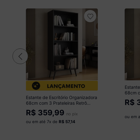
Estante
68cm co
Estante de Escritório Organizadora
Urban 
R$
3
68cm com 3 Prateleiras Retrô
Madeir
Urban Multimóveis MP6037 Preto
R$
359,99
no pix
ou em 
ou em até
7
x de
R$ 57,14