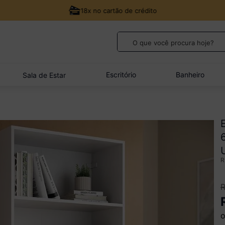
18x no cartão de crédito
O que você procura hoje?
TERMOS MAIS BUSCADOS
1
º
guarda roupa casal
Escritório
Banheiro
Sala de Estar
2
º
cozinha canto
3
º
veneza
4
º
sofá
5
º
quarto bebê completo
o