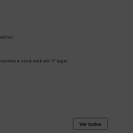
sitivo.
rantida e você está em 1° lugar.
vista no Boleto
nto)
omiza
R$ 20,00
Ver todos