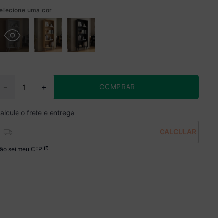
elecione uma cor
COMPRAR
－
＋
ão sei meu CEP