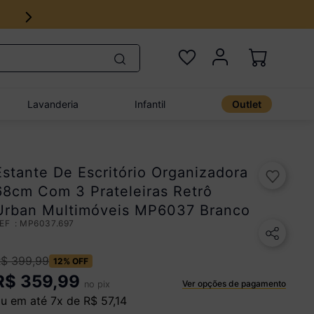
Lavanderia
Infantil
Outlet
Estante De Escritório Organizadora
68cm Com 3 Prateleiras Retrô
Urban Multimóveis MP6037 Branco
:
MP6037.697
R$
399
,
99
12%
OFF
R$
359,99
Ver opções de pagamento
no pix
u em até
7
x de
R$
57
,
14