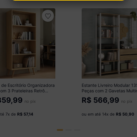
 de Escritório Organizadora
Estante Livreiro Modular 1
m 3 Prateleiras Retrô
Peças com 2 Gavetas Multi
Multimóveis MP6037
MP6029 Branco/Madeirad
59,99
R$
566,99
ado
no pix
no pix
até
7
x de
R$ 57,14
ou em até
14
x de
R$ 50,90