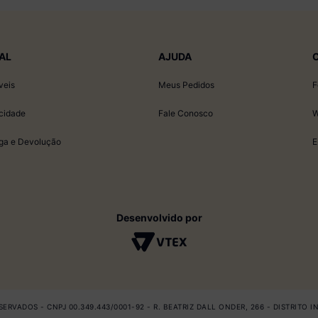
AL
AJUDA
veis
Meus Pedidos
F
acidade
Fale Conosco
W
ega e Devolução
E
Desenvolvido por
ERVADOS - CNPJ 00.349.443/0001-92 - R. BEATRIZ DALL ONDER, 266 - DISTRITO 