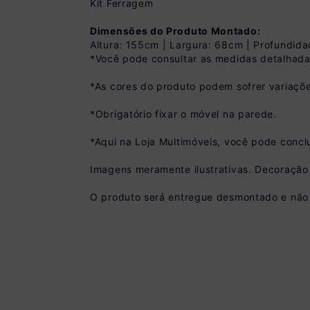
Kit Ferragem
Dimensões do Produto Montado:
Altura: 155cm | Largura: 68cm | Profundid
*Você pode consultar as medidas detalhada
*As cores do produto podem sofrer variaçõe
*Obrigatório fixar o móvel na parede.
Pix
*Aqui na Loja Multimóveis, você pode concl
R$ 359,99 à vista
(
10
% de desconto)
Imagens meramente ilustrativas. Decoraçã
Você economiza
O produto será entregue desmontado e não 