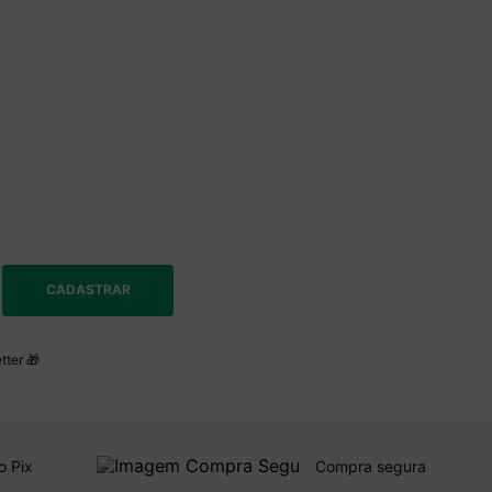
CADASTRAR
tter 🎁
o Pix
Compra segura