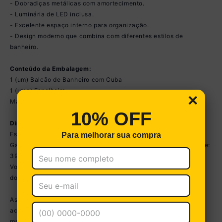
- Dobradiças metálicas com amortecimento.
- Luminária de LED inclusa.
- Excelente espaço interno para organização.
- Design moderno que combina com diferentes estilos de
banheiro.
Conteúdo da Embalagem:
1 (um) Balcão de Banheiro com Cuba
1 (uma) Espelheira
×
Manual de Montagem e Kit Ferragem
10% OFF
Dimensões do Produto Montado:
Espelheira: Altura: 80cm | Largura: 80cm | Profundidade: 14,7cm
Para melhorar sua compra
Gabinete com Cuba: Altura: 99cm | Largura: 80cm | Profundidade:
39cm
Você pode consultar as medidas detalhadas na imagem técnica
do produto.
As cores do produto podem sofrer variações de tonalidade de
acordo com as configurações do seu dispositivo. Imagem
meramente ilustrativa. Objetos decorativos e torneira não