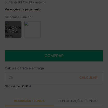
ou
18
x de
R$
114
,
87
sem juros
Ver opções de pagamento
Boleto
R$ 1.709,99 à vista no Boleto
Selecione uma cor
(
5
% de desconto)
Você economiza
R$ 90,00
COMPRAR
Não sei meu CEP
DESCRIÇÃO TÉCNICA
ESPECIFICAÇÕES TÉCNICAS