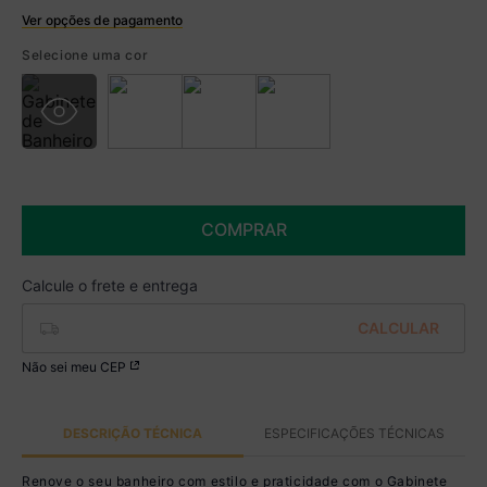
Ver opções de pagamento
Boleto
Selecione uma cor
R$ 284,99 à vista no Boleto
(
5
% de desconto)
Você economiza
R$ 15,00
COMPRAR
Não sei meu CEP
DESCRIÇÃO TÉCNICA
ESPECIFICAÇÕES TÉCNICAS
Renove o seu banheiro com estilo e praticidade com o Gabinete