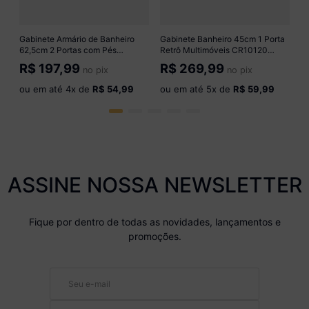
o
Gabinete Armário de Banheiro
Gabinete Banheiro 45cm 1 Porta
62,5cm 2 Portas com Pés
Retrô Multimóveis CR10120
Multimóveis MP5046 Branco
Preto
R$
197,99
R$
269,99
no pix
no pix
ou em até
4
x de
R$ 54,99
ou em até
5
x de
R$ 59,99
ASSINE NOSSA NEWSLETTER
Fique por dentro de todas as novidades, lançamentos e
promoções.