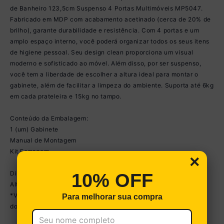
de Banheiro 123,5cm Suspenso 4 Portas Multimóveis MP5047.
Fabricado em MDP com acabamento acetinado (cerca de 20% de
brilho), garante durabilidade e resistência. Com 4 portas e um
amplo espaço interno, você poderá organizar todos os seus itens
de higiene pessoal. Seu design clean proporciona um visual
moderno e sofisticado ao móvel. Além disso, por ser suspenso,
você tem a liberdade de escolher a altura ideal para montar o
gabinete, além de facilitar a limpeza do ambiente. Suporta até 6kg
em cada prateleira e 15kg no tampo.
Conteúdo da Embalagem:
1 (um) Gabinete
Manual de Montagem
Kit Ferragem
×
Dimensões do produto montado:
10% OFF
Altura: 39,5cm | Largura: 123,5cm | Profundidade: 31,5cm
*Você pode consultar as medidas detalhadas na imagem técnica
Para melhorar sua compra
do produto.