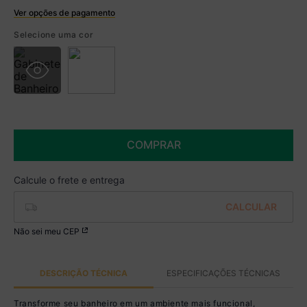
Ver opções de pagamento
Boleto
Selecione uma cor
R$ 408,49 à vista no Boleto
(
5
% de desconto)
Você economiza
R$ 21,50
COMPRAR
Não sei meu CEP
DESCRIÇÃO TÉCNICA
ESPECIFICAÇÕES TÉCNICAS
Transforme seu banheiro em um ambiente mais funcional,