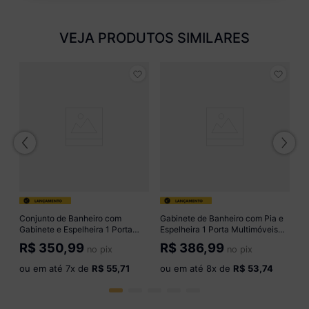
VEJA PRODUTOS SIMILARES
G
e
M
R
N
o
Conjunto de Banheiro com
Gabinete de Banheiro com Pia e
Gabinete e Espelheira 1 Porta
Espelheira 1 Porta Multimóveis
Retrô 45cm Multimóveis
CR10157 Lâmina Mel
R$
350,99
R$
386,99
no pix
no pix
CR10169 Amêndoa
ou em até
7
x de
R$ 55,71
ou em até
8
x de
R$ 53,74