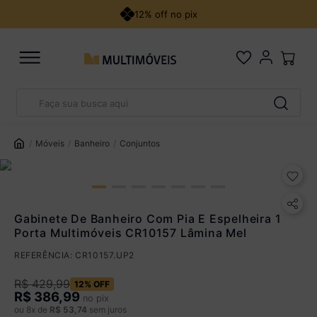
12% off no pix
Faça sua busca aqui
Pix
R$ 386,99 à vista no Pix
TERMOS MAIS BUSCADOS
(
10
% de desconto)
1
º
guarda roupa casal
Móveis
Banheiro
Conjuntos
Você economiza
R$ 43,00
2
º
cozinha canto
3
º
sofá
Cartão de Crédito
4
º
quarto bebê completo
Gabinete De Banheiro Com Pia E Espelheira 1
Porta Multimóveis CR10157 Lâmina Mel
5
º
veneza
Até 12x sem juros
REFERÊNCIA
:
CR10157.UP2
De 13x a 18x com juros
1,25% a.m
Parcele em até 18x. Juros aplicados a partir da 13ª parcela
R$
429
,
99
12%
OFF
R$
386,99
no pix
Ver parcelamento detalhado
ou
8
x de
R$
53
,
74
sem juros