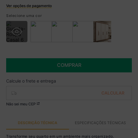
Ver opções de pagamento
Boleto
Selecione uma cor
R$ 1.519,99 à vista no Boleto
(
5
% de desconto)
Você economiza
R$ 80,00
COMPRAR
Não sei meu CEP
DESCRIÇÃO TÉCNICA
ESPECIFICAÇÕES TÉCNICAS
Transforme seu quarto em um ambiente mais organizado,