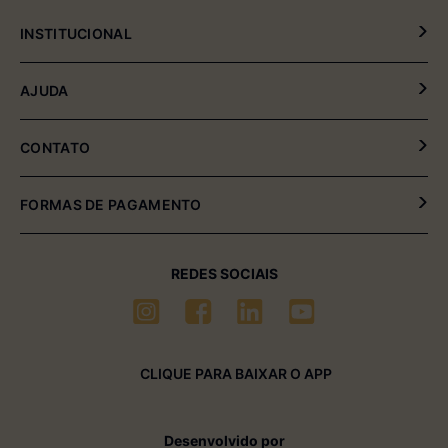
INSTITUCIONAL
Política de Privacidade
AJUDA
Política de Entrega e Devolução
Meus Pedidos
CONTATO
Fale Conosco
(54) 2102-4000 (08:00hrs às 17:30hrs)
FORMAS DE PAGAMENTO
(54) 99611-6238 (seg à sexta-feira)
sac01@multimóveis.com
REDES SOCIAIS
CLIQUE PARA BAIXAR O APP
Desenvolvido por