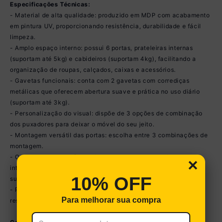
Especificações Técnicas:
- Material de alta qualidade: produzido em MDP com acabamento
em pintura UV, proporcionando resistência, durabilidade e fácil
limpeza.
- Amplo espaço interno: possui 6 portas, prateleiras internas
(suportam até 5kg) e cabideiros (suportam 4kg), facilitando a
organização de roupas, calçados, caixas e acessórios.
- Gavetas funcionais: conta com 2 gavetas com corrediças
metálicas que oferecem abertura suave e prática no uso diário
(suportam até 3kg).
- Personalização do visual: dispõe de 3 opções de combinação
dos puxadores para deixar o móvel do seu jeito.
- Montagem versátil das portas: escolha entre 3 combinações de
montagem.
- Organização adaptável: oferece 3 opções de configuração
×
interna, permitindo combinar prateleiras e cabideiros conforme
10% OFF
sua necessidade no momento da montagem.
- Puxadores sofisticados: produzidos em MDF, agregam
Para melhorar sua compra
resistência e um acabamento elegante ao móvel.