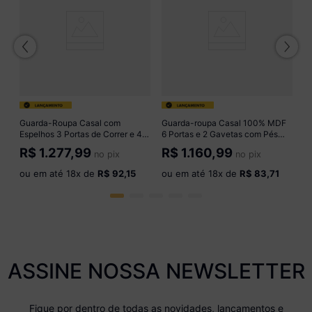
G
c
M
R
M
o
Guarda-Roupa Casal com
Guarda-roupa Casal 100% MDF
Espelhos 3 Portas de Correr e 4
6 Portas e 2 Gavetas com Pés
Gavetas 186cm Multimóveis
180cm Multimóveis CR35507
R$
1.277,99
R$
1.160,99
no pix
no pix
CR35570 Preto/Off White
Madeirado/Off White
ou em até
18
x de
R$ 92,15
ou em até
18
x de
R$ 83,71
ASSINE NOSSA NEWSLETTER
Fique por dentro de todas as novidades, lançamentos e