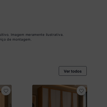
itivo. Imagem meramente ilustrativa.
viço de montagem.
 à vista no Boleto
onto)
nomiza
R$ 111,00
Ver todos