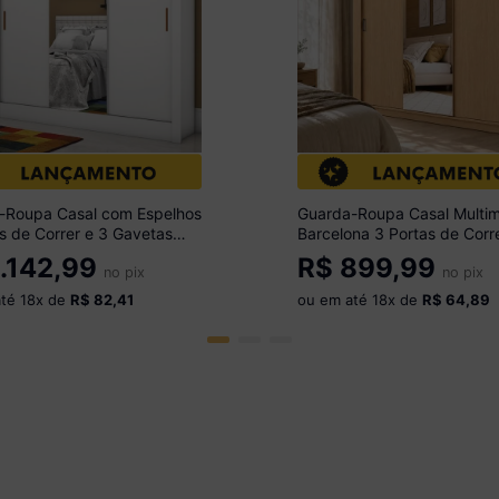
-Roupa Casal com Espelhos
Guarda-Roupa Casal Multim
s de Correr e 3 Gavetas
Barcelona 3 Portas de Corr
Multimóveis CR35565
Espelho CR35402 Madeira
.142,99
R$
899,99
no pix
no pix
até
18
x de
R$ 82,41
ou em até
18
x de
R$ 64,89