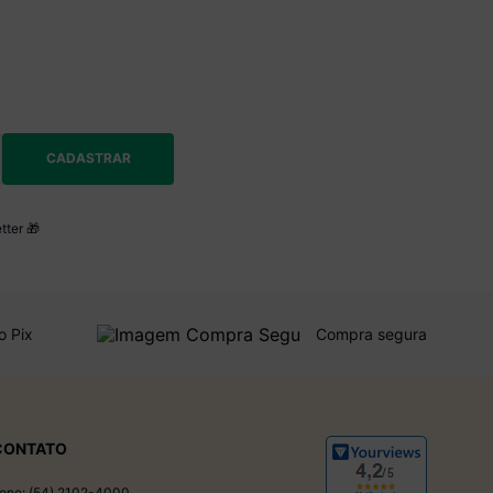
CADASTRAR
tter 🎁
o Pix
Compra segura
CONTATO
one: (54) 2102-4000