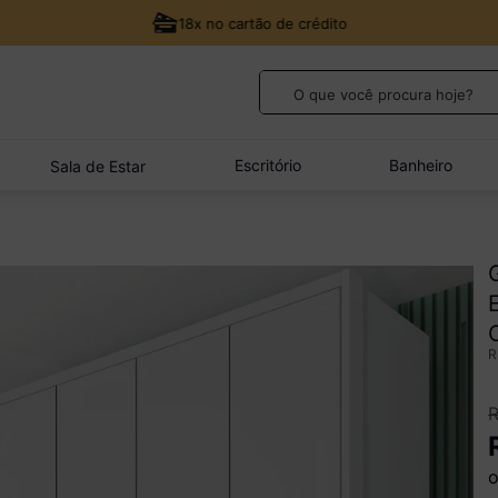
18x no cartão de crédito
O que você procura hoje?
TERMOS MAIS BUSCADOS
1
º
guarda roupa casal
Escritório
Banheiro
Sala de Estar
2
º
cozinha canto
3
º
sofá
4
º
veneza
5
º
quarto bebê completo
o