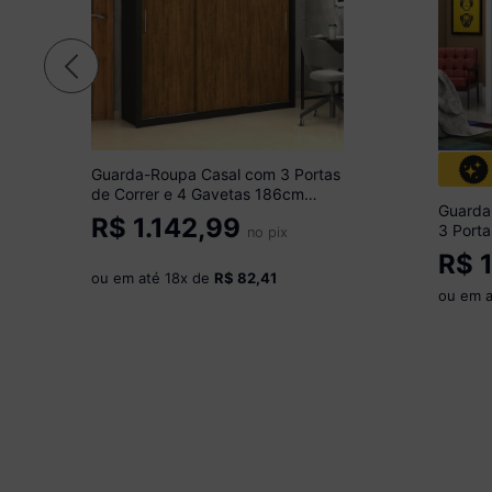
Guarda-Roupa Casal com 3 Portas
de Correr e 4 Gavetas 186cm
Guarda
Multimóveis CR35573
R$
1.142,99
3 Porta
Preto/Madeirado
no pix
179cm 
R$
1
Branco
ou em até
18
x de
R$ 82,41
ou em 