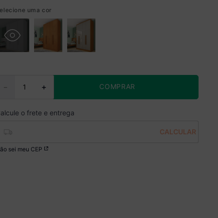
elecione uma cor
COMPRAR
－
＋
ão sei meu CEP