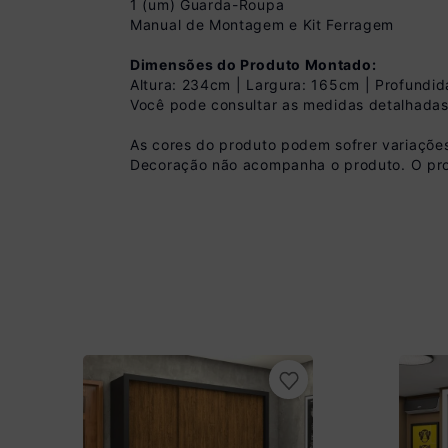
1 (um) Guarda-Roupa
Manual de Montagem e Kit Ferragem
Dimensões do Produto Montado:
Altura: 234cm | Largura: 165cm | Profundi
Você pode consultar as medidas detalhadas
Pix
As cores do produto podem sofrer variações
Decoração não acompanha o produto. O pro
R$ 1.997,99 à vist
(
10
% de desconto)
Você economiza