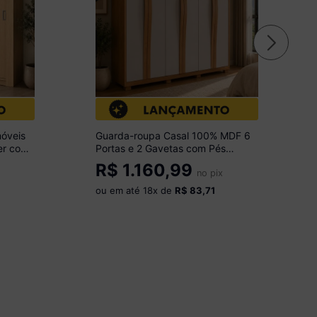
óveis
Guarda-roupa Casal 100% MDF 6
er com
Portas e 2 Gavetas com Pés
do
180cm Multimóveis CR35520
R$
1.160,99
Madeirado/Off White
no pix
ou em até
18
x de
R$ 83,71