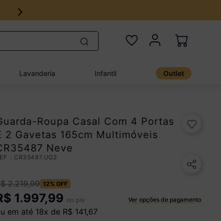
Lavanderia
Infantil
Outlet
Guarda-Roupa Casal Com 4 Portas
E 2 Gavetas 165cm Multimóveis
CR35487 Neve
:
CR35487.UQ2
R$
2
.
219
,
99
12%
OFF
R$
1.997,99
Ver opções de pagamento
no pix
u em até
18
x de
R$
141
,
67