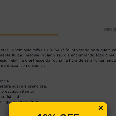
ESPEC
etas 165cm Multimóveis CR35487 foi projetado para quem valo
ente fluida. Imagine iniciar o seu dia encontrando todo o seu
design elimina o estresse da rotina na hora de se arrumar, enq
 de descanso no seu lar.
ência.
rtura suave e silenciosa.
plo espaço interno.
 sofisticado.
elegante ao produto.
×