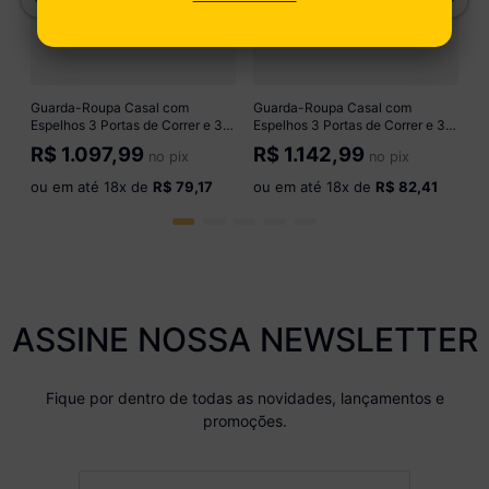
o
Guarda-Roupa Casal com
Guarda-Roupa Casal com
Espelhos 3 Portas de Correr e 3
Espelhos 3 Portas de Correr e 3
Gavetas 179cm Multimóveis
Gavetas 179cm Multimóveis
R$
1.097,99
R$
1.142,99
no pix
no pix
CR35564 Madeirado/Branco
CR35565 Madeirado
ou em até
18
x de
R$ 79,17
ou em até
18
x de
R$ 82,41
ASSINE NOSSA NEWSLETTER
Fique por dentro de todas as novidades, lançamentos e
promoções.