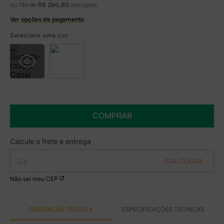
ou
18
x de
R$
280
,
80
sem juros
Ver opções de pagamento
Boleto
R$ 4.179,99 à vista no Boleto
Selecione uma cor
(
5
% de desconto)
Você economiza
R$ 220,00
COMPRAR
Não sei meu CEP
DESCRIÇÃO TÉCNICA
ESPECIFICAÇÕES TÉCNICAS