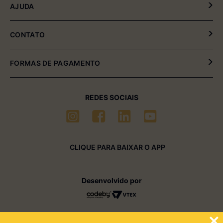
Política de Privacidade
AJUDA
Política de Entrega e Devolução
Meus Pedidos
CONTATO
Fale Conosco
(54) 2102-4000 (08:00hrs às 17:30hrs)
FORMAS DE PAGAMENTO
(54) 99611-6238 (seg à sexta-feira)
sac01@multimóveis.com
REDES SOCIAIS
CLIQUE PARA BAIXAR O APP
Desenvolvido por