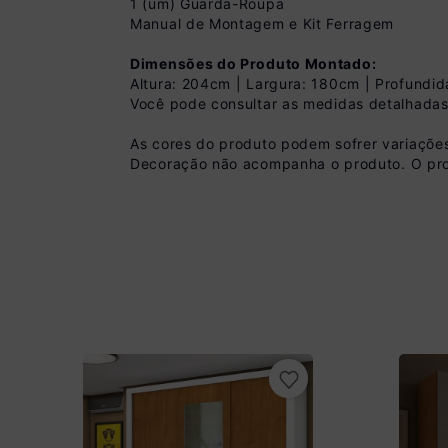
1 (um) Guarda-Roupa
Manual de Montagem e Kit Ferragem
Dimensões do Produto Montado:
Altura: 204cm | Largura: 180cm | Profundi
Você pode consultar as medidas detalhadas
Pix
As cores do produto podem sofrer variações
Decoração não acompanha o produto. O pro
R$ 1.709,99 à vist
(
10
% de desconto)
Você economiza