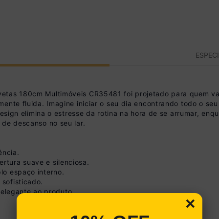
ESPEC
etas 180cm Multimóveis CR35481 foi projetado para quem valo
ente fluida. Imagine iniciar o seu dia encontrando todo o seu
design elimina o estresse da rotina na hora de se arrumar, enq
 de descanso no seu lar.
ência.
rtura suave e silenciosa.
plo espaço interno.
 sofisticado.
elegante ao produto.
×