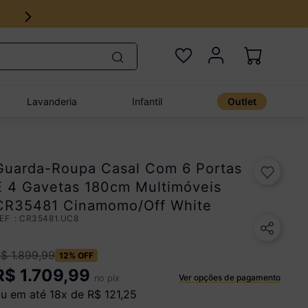
18x no cartão de crédito
Lavanderia
Infantil
Outlet
Guarda-Roupa Casal Com 6 Portas
E 4 Gavetas 180cm Multimóveis
CR35481 Cinamomo/Off White
:
CR35481.UC8
R$
1
.
899
,
99
12%
OFF
R$
1.709,99
Ver opções de pagamento
no pix
u em até
18
x de
R$
121
,
25