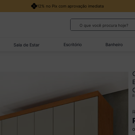
12% no Pix com aprovação imediata
O que você procura hoje?
TERMOS MAIS BUSCADOS
1
º
guarda roupa casal
Escritório
Banheiro
Sala de Estar
2
º
cozinha canto
3
º
sofá
4
º
veneza
5
º
quarto bebê completo
o