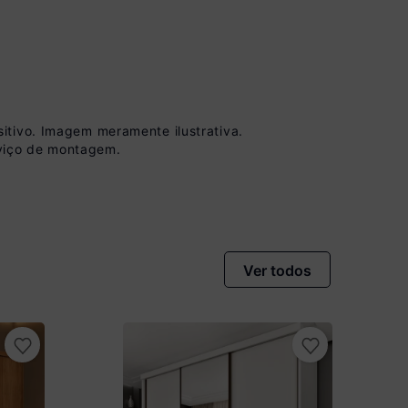
itivo. Imagem meramente ilustrativa.
viço de montagem.
 à vista no Boleto
onto)
nomiza
R$ 95,00
Ver todos