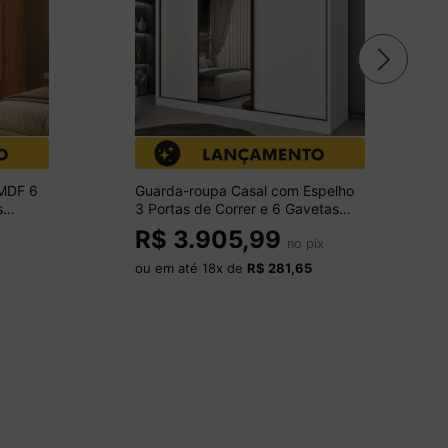
 MDF 6
Guarda-roupa Casal com Espelho
s
3 Portas de Correr e 6 Gavetas
18
270cm Multimóveis CR35495
R$
3.905,99
Neve
no pix
ou em até
18
x de
R$ 281,65