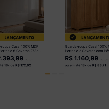
-roupa Casal 100% MDF
Guarda-roupa Casal 100%
Portas e 6 Gavetas 273cm
Portas e 2 Gavetas com Pé
óveis CR35528
180cm Multimóveis CR355
.393,99
R$
1.160,99
ado/Off White
no pix
Madeirado
no pix
até
18
x de
R$ 172,62
ou em até
18
x de
R$ 83,71