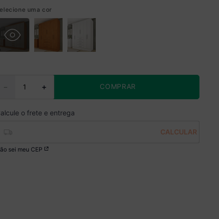
elecione uma cor
COMPRAR
－
＋
ão sei meu CEP