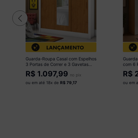
Guarda-Roupa Casal com Espelhos
Guarda
3 Portas de Correr e 3 Gavetas
com 6 
179cm Multimóveis CR35564
Multim
R$
1.097,99
R$
2
Branco/Madeirado
no pix
Madeir
ou em até
18
x de
R$ 79,17
ou em 