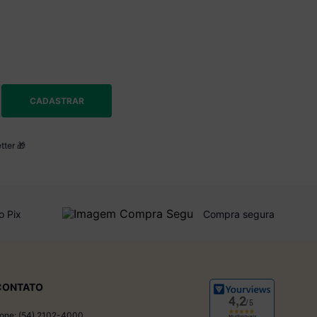
CADASTRAR
tter 🎁
o Pix
Compra segura
CONTATO
one: (54) 2102-4000