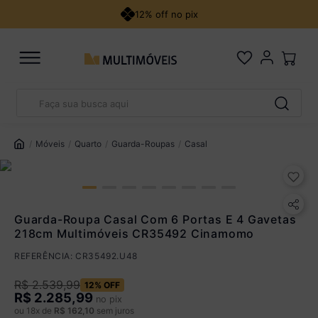
12% off no pix
Faça sua busca aqui
Pix
R$ 2.285,99 à vista no Pix
TERMOS MAIS BUSCADOS
(
10
% de desconto)
1
º
guarda roupa casal
Móveis
Quarto
Guarda-Roupas
Casal
Você economiza
R$ 254,00
2
º
cozinha canto
3
º
sofá
Cartão de Crédito
4
º
veneza
Guarda-Roupa Casal Com 6 Portas E 4 Gavetas
218cm Multimóveis CR35492 Cinamomo
5
º
quarto bebê completo
Até 12x sem juros
REFERÊNCIA
:
CR35492.U48
De 13x a 18x com juros
1,25% a.m
Parcele em até 18x. Juros aplicados a partir da 13ª parcela
R$
2
.
539
,
99
12%
OFF
R$
2.285,99
no pix
Ver parcelamento detalhado
ou
18
x de
R$
162
,
10
sem juros