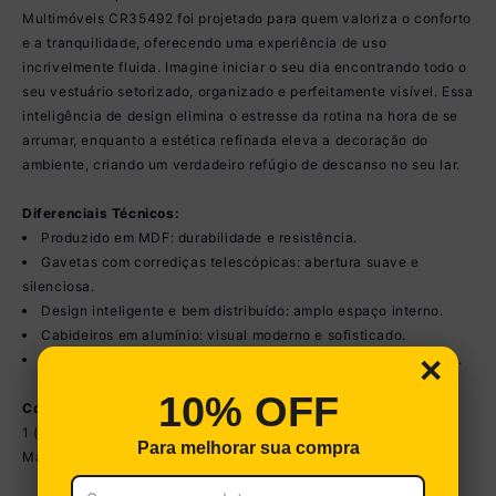
Multimóveis CR35492 foi projetado para quem valoriza o conforto
e a tranquilidade, oferecendo uma experiência de uso
incrivelmente fluida. Imagine iniciar o seu dia encontrando todo o
seu vestuário setorizado, organizado e perfeitamente visível. Essa
inteligência de design elimina o estresse da rotina na hora de se
arrumar, enquanto a estética refinada eleva a decoração do
ambiente, criando um verdadeiro refúgio de descanso no seu lar.
Diferenciais Técnicos:
Produzido em MDF: durabilidade e resistência.
Gavetas com corrediças telescópicas: abertura suave e
silenciosa.
Design inteligente e bem distribuído: amplo espaço interno.
Cabideiros em alumínio: visual moderno e sofisticado.
×
Puxadores em MDF: adicionam um toque elegante ao produto.
10% OFF
Conteúdo da Embalagem:
1 (um) Guarda-Roupa
Para melhorar sua compra
Manual de Montagem e Kit Ferragem