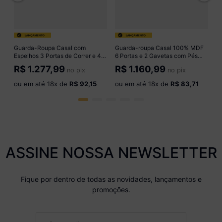
o
Guarda-Roupa Casal com
Guarda-roupa Casal 100% MDF
Espelhos 3 Portas de Correr e 4
6 Portas e 2 Gavetas com Pés
Gavetas 186cm Multimóveis
180cm Multimóveis CR35520
R$
1.277,99
R$
1.160,99
no pix
no pix
CR35570 Madeirado/Preto
Madeirado
ou em até
18
x de
R$ 92,15
ou em até
18
x de
R$ 83,71
ASSINE NOSSA NEWSLETTER
Fique por dentro de todas as novidades, lançamentos e
promoções.