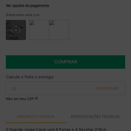
Ver opções de pagamento
Boleto
Selecione uma cor
R$ 2.412,99 à vista no Boleto
(
5
% de desconto)
Você economiza
R$ 127,00
COMPRAR
Não sei meu CEP
DESCRIÇÃO TÉCNICA
ESPECIFICAÇÕES TÉCNICAS
O Guarda-roupa Casal com 6 Portas e 4 Gavetas 218cm