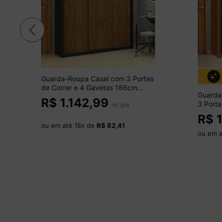
Guarda-Roupa Casal com 3 Portas
de Correr e 4 Gavetas 186cm
Guarda
Multimóveis CR35573
R$
1.142,99
3 Porta
Preto/Madeirado
no pix
186cm 
R$
1
Madeir
ou em até
18
x de
R$ 82,41
ou em 