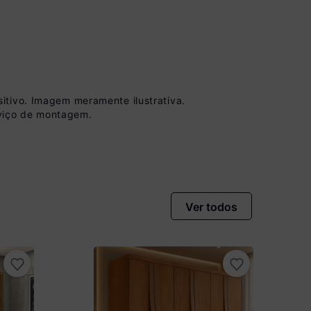
itivo. Imagem meramente ilustrativa.
viço de montagem.
 à vista no Boleto
conto)
nomiza
R$ 161,50
Ver todos