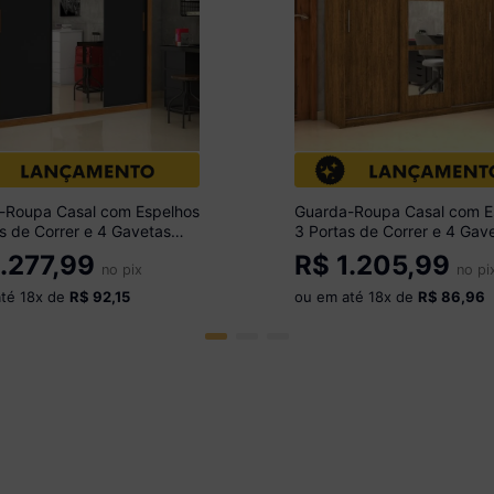
-Roupa Casal com Espelhos
Guarda-Roupa Casal com E
s de Correr e 4 Gavetas
3 Portas de Correr e 4 Gav
Multimóveis CR35570
186cm Multimóveis CR355
.277,99
R$
1.205,99
ado/Preto
no pix
Madeirado
no pi
até
18
x de
R$ 92,15
ou em até
18
x de
R$ 86,96