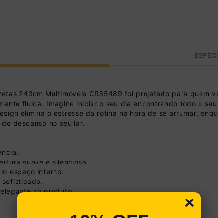
ESPEC
etas 243cm Multimóveis CR35489 foi projetado para quem valo
ente fluida. Imagine iniciar o seu dia encontrando todo o seu
design elimina o estresse da rotina na hora de se arrumar, enq
 de descanso no seu lar.
ência.
rtura suave e silenciosa.
plo espaço interno.
 sofisticado.
elegante ao produto.
×