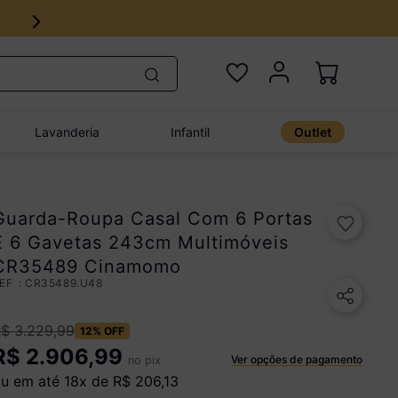
Lavanderia
Infantil
Outlet
Guarda-Roupa Casal Com 6 Portas
E 6 Gavetas 243cm Multimóveis
CR35489 Cinamomo
:
CR35489.U48
R$
3
.
229
,
99
12%
OFF
R$
2.906,99
Ver opções de pagamento
no pix
u em até
18
x de
R$
206
,
13