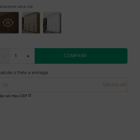
elecione uma cor
COMPRAR
－
＋
ão sei meu CEP