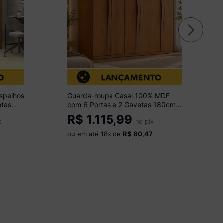
spelhos
Guarda-roupa Casal 100% MDF
etas
com 6 Portas e 2 Gavetas 180cm
72
Multimóveis CR35523 Madeirado
R$
1.115,99
x
no pix
ou em até
18
x de
R$ 80,47