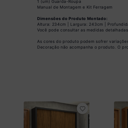
1 (um) Guarda-Roupa
Manual de Montagem e Kit Ferragem
Dimensões do Produto Montado:
Altura: 234cm | Largura: 243cm | Profundi
Você pode consultar as medidas detalhadas
Pix
As cores do produto podem sofrer variações
Decoração não acompanha o produto. O pro
R$ 2.906,99 à vist
(
10
% de desconto)
Você economiza