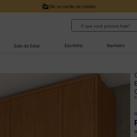
18x no cartão de crédito
O que você procura hoje?
TERMOS MAIS BUSCADOS
1
º
guarda roupa casal
Escritório
Banheiro
Sala de Estar
2
º
cozinha canto
3
º
sofá
4
º
veneza
5
º
quarto bebê completo
o