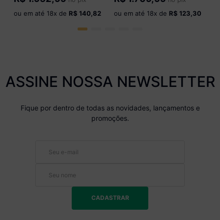
Madeirado/Off White
Madeirado/Off White
ou em até
18
x de
R$ 140,82
ou em até
18
x de
R$ 123,30
ASSINE NOSSA NEWSLETTER
Fique por dentro de todas as novidades, lançamentos e
promoções.
CADASTRAR