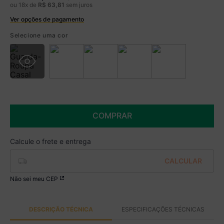
ou
18
x de
R$
63
,
81
sem juros
Ver opções de pagamento
Boleto
R$ 949,99 à vista no Boleto
Selecione uma cor
(
5
% de desconto)
Você economiza
R$ 50,00
COMPRAR
Não sei meu CEP
DESCRIÇÃO TÉCNICA
ESPECIFICAÇÕES TÉCNICAS