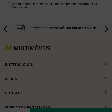
Aceito receber informes publicitários e promoções através da
Newsletter.
Parcelamento em até
18x em todo o site
INSTITUCIONAL
Política de Privacidade
AJUDA
Política de Entrega e Devolução
Meus Pedidos
CONTATO
Fale Conosco
(54) 2102-4000 (08:00hrs às 17:30hrs)
FORMAS DE PAGAMENTO