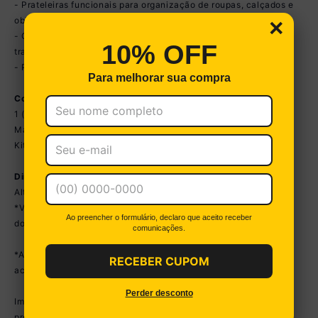
- Prateleiras funcionais para organização de roupas, calçados e
×
objetos pessoais.
- Compartimento superior ideal para guardar cobertores e
10% OFF
travesseiros.
- Puxadores em ABS práticos e modernos.
Para melhorar sua compra
Conteúdo da Embalagem:
1 (um) Guarda-Roupa com Espelho
Manual de Montagem
Kit Ferragem
Dimensões do Produto Montado:
Altura: 205cm | Largura: 170cm | Profundidade: 46,7cm
*Você pode consultar as medidas detalhadas na imagem técnica
Ao preencher o formulário, declaro que aceito receber
do produto.
comunicações.
*As cores do produto podem sofrer variações de tonalidade de
RECEBER CUPOM
acordo com as configurações do seu dispositivo.
Perder desconto
Imagens meramente ilustrativas. Decoração não acompanha o
produto.