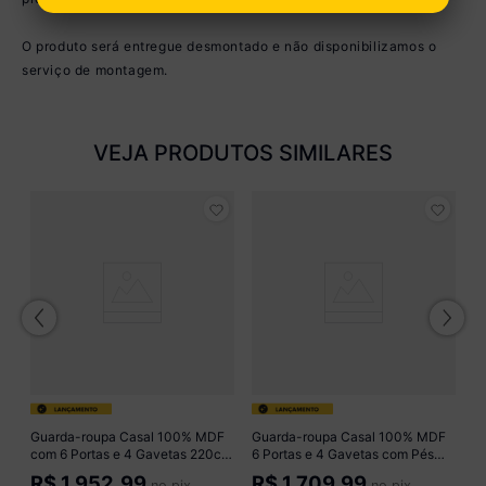
O produto será entregue desmontado e não disponibilizamos o
serviço de montagem.
VEJA PRODUTOS SIMILARES
 e
54
G
3 
c
R
C
o
Guarda-roupa Casal 100% MDF
Guarda-roupa Casal 100% MDF
com 6 Portas e 4 Gavetas 220cm
6 Portas e 4 Gavetas com Pés
Multimóveis CR35524
220cm Multimóveis CR35544
R$
1.952,99
R$
1.709,99
no pix
no pix