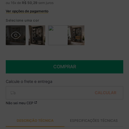
ou
16
x de
R$
50
,
29
sem juros
Ver opções de pagamento
Boleto
R$ 664,99 à vista no Boleto
Selecione uma cor
(
5
% de desconto)
Você economiza
R$ 35,00
COMPRAR
Não sei meu CEP
DESCRIÇÃO TÉCNICA
ESPECIFICAÇÕES TÉCNICAS