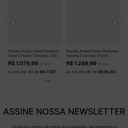
do
G
 e
A
1
M
R
o
Guarda-Roupa Closet Modulado
Guarda-Roupa Closet Modulado
Texas 2 Portas 2 Gavetas 219cm
Arizona 4 Gavetas 270cm
Multimóveis MP4793 Branco
Multimóveis MP4784 Branco
R$
1.079,99
R$
1.286,99
no pix
no pix
ou em até
18
x de
R$ 77,87
ou em até
18
x de
R$ 92,80
ASSINE NOSSA NEWSLETTER
Fique por dentro de todas as novidades, lançamentos e