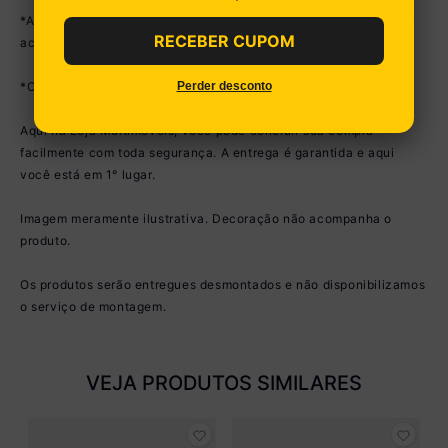
*As cores dos produtos podem sofrer variações de tonalidade de
RECEBER CUPOM
acordo com as configurações do seu dispositivo.
Perder desconto
*Obrigatório fixar o móvel na parede.
Aqui na Loja Multimóveis, você pode concluir sua compra
facilmente com toda segurança. A entrega é garantida e aqui
você está em 1° lugar.
Imagem meramente ilustrativa. Decoração não acompanha o
produto.
Os produtos serão entregues desmontados e não disponibilizamos
o serviço de montagem.
VEJA PRODUTOS SIMILARES