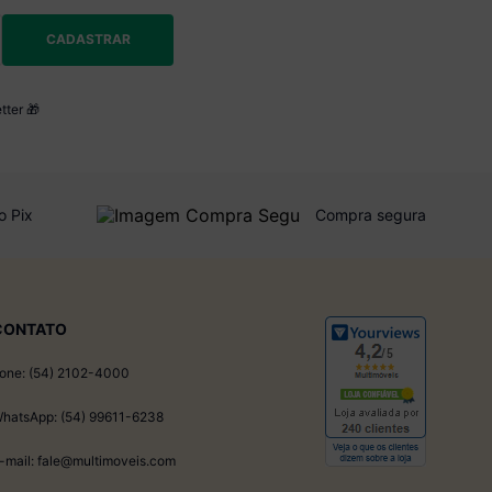
CADASTRAR
tter 🎁
o Pix
Compra segura
CONTATO
one: (54) 2102-4000
hatsApp: (54) 99611-6238
-mail: fale@multimoveis.com