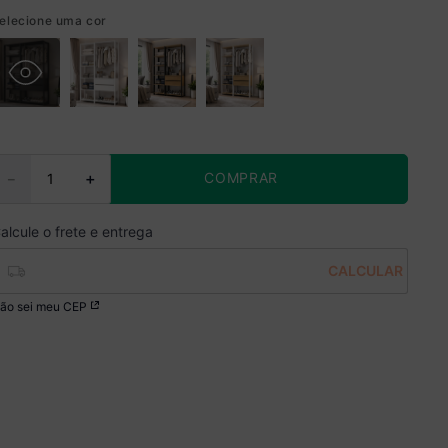
elecione uma cor
COMPRAR
－
＋
ão sei meu CEP