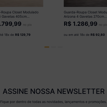
-Roupa Closet Modulado
Guarda-Roupa Closet Modu
6 Gavetas 405cm
Arizona 4 Gavetas 270cm
óveis MP4788
Multimóveis MP4784
.799,99
R$
1.286,99
/Madeirado
no pix
Branco/Madeirado
no pi
até
18
x de
R$ 129,79
ou em até
18
x de
R$ 92,80
ASSINE NOSSA NEWSLETTER
Fique por dentro de todas as novidades, lançamentos e promoções.