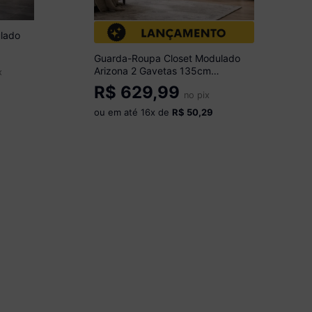
lado
Guarda-Roupa Closet Modulado
Arizona 2 Gavetas 135cm
x
Multimóveis MP4783
R$
629,99
Preto/Madeirado
no pix
ou em até
16
x de
R$ 50,29