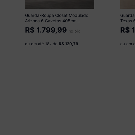
Guarda-Roupa Closet Modulado
Guarda
Arizona 6 Gavetas 405cm
Texas 
Multimóveis MP4785
Multim
R$
1.799,99
R$
1
Branco/Madeirado
no pix
Branco
ou em até
18
x de
R$ 129,79
ou em 