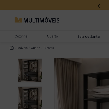
12% no Pix com aprovação imediata
Cozinha
Quarto
Sala de Jantar
Móveis
Quarto
Closets