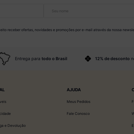
eito receber ofertas, novidades e promoções por e-mail através da nossa newsle
Entrega para
todo o Brasil
12% de desconto
n
AL
AJUDA
veis
Meus Pedidos
F
acidade
Fale Conosco
W
ega e Devolução
E