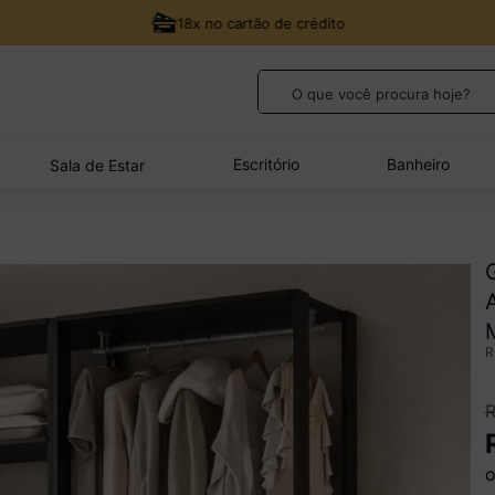
18x no cartão de crédito
O que você procura hoje?
TERMOS MAIS BUSCADOS
1
º
guarda roupa casal
Escritório
Banheiro
Sala de Estar
2
º
cozinha canto
3
º
veneza
4
º
quarto bebê completo
5
º
sofá
o