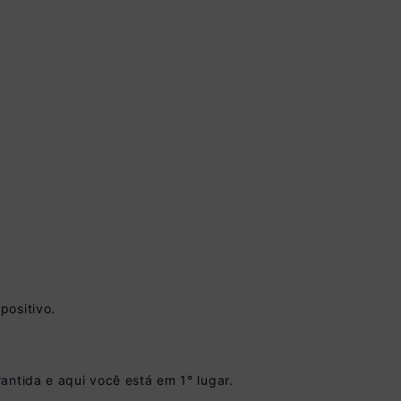
vista no Boleto
positivo.
nto)
omiza
R$ 35,00
antida e aqui você está em 1° lugar.