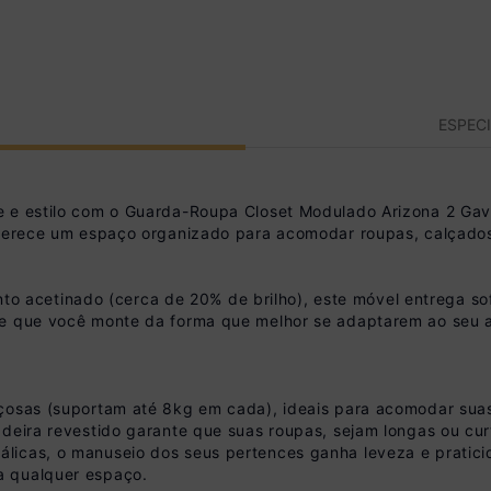
ESPEC
de e estilo com o Guarda-Roupa Closet Modulado Arizona 2 G
oferece um espaço organizado para acomodar roupas, calçados 
etinado (cerca de 20% de brilho), este móvel entrega sofist
e que você monte da forma que melhor se adaptarem ao seu am
çosas (suportam até 8kg em cada), ideais para acomodar suas 
adeira revestido garante que suas roupas, sejam longas ou cu
licas, o manuseio dos seus pertences ganha leveza e praticid
a qualquer espaço.