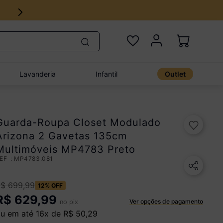
Lavanderia
Infantil
Outlet
Guarda-Roupa Closet Modulado
Arizona 2 Gavetas 135cm
Multimóveis MP4783 Preto
:
MP4783.081
R$
699
,
99
12%
OFF
R$
629,99
Ver opções de pagamento
no pix
u em até
16
x de
R$
50
,
29