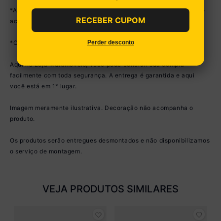
*As cores dos produtos podem sofrer variações de tonalidade de
RECEBER CUPOM
acordo com as configurações do seu dispositivo.
Perder desconto
*Obrigatório fixar o móvel na parede.
Aqui na Loja Multimóveis, você pode concluir sua compra
facilmente com toda segurança. A entrega é garantida e aqui
você está em 1° lugar.
Imagem meramente ilustrativa. Decoração não acompanha o
produto.
Os produtos serão entregues desmontados e não disponibilizamos
o serviço de montagem.
VEJA PRODUTOS SIMILARES