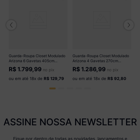
do
G
 e
A
1
M
R
o
Guarda-Roupa Closet Modulado
Guarda-Roupa Closet Modulado
Arizona 6 Gavetas 405cm
Arizona 4 Gavetas 270cm
Multimóveis MP4785
Multimóveis MP4784 Branco
R$
1.799,99
R$
1.286,99
no pix
no pix
Preto/Madeirado
ou em até
18
x de
R$ 129,79
ou em até
18
x de
R$ 92,80
ASSINE NOSSA NEWSLETTER
Fique por dentro de todas as novidades, lançamentos e