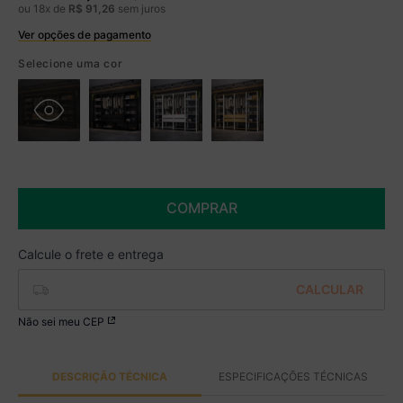
ou
18
x de
R$
91
,
26
sem juros
Ver opções de pagamento
Boleto
R$ 1.358,49 à vista no Boleto
Selecione uma cor
(
5
% de desconto)
Você economiza
R$ 71,50
COMPRAR
Não sei meu CEP
DESCRIÇÃO TÉCNICA
ESPECIFICAÇÕES TÉCNICAS