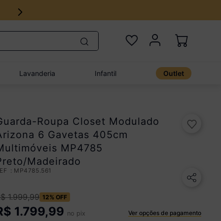
Lavanderia
Infantil
Outlet
Guarda-Roupa Closet Modulado
Arizona 6 Gavetas 405cm
Multimóveis MP4785
Preto/Madeirado
:
MP4785.561
R$
1
.
999
,
99
12%
OFF
R$
1.799,99
Ver opções de pagamento
no pix