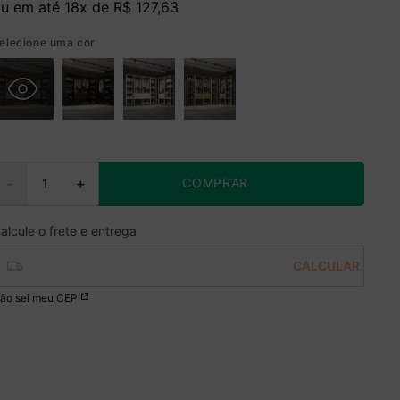
u em até
18
x de
R$
127
,
63
elecione uma cor
COMPRAR
－
＋
ão sei meu CEP