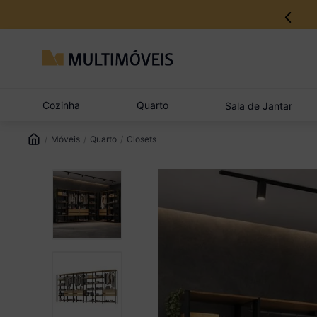
12% no Pix com aprovação imediata
Cozinha
Quarto
Sala de Jantar
Móveis
Quarto
Closets