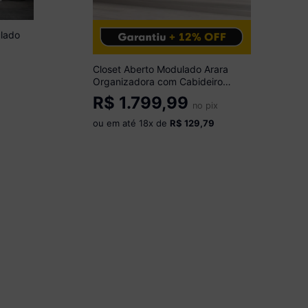
lado
o
Closet Aberto Modulado Arara
Organizadora com Cabideiro
405cm Allegra Multimóveis
R$
1.799,99
MP4391 Preto/Madeirado
no pix
ou em até
18
x de
R$ 129,79