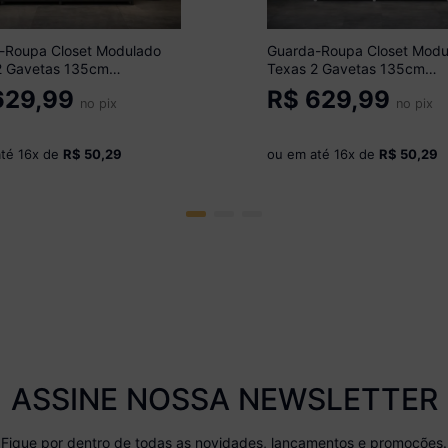
-Roupa Closet Modulado
Guarda-Roupa Closet Modu
2 Gavetas 135cm
Texas 2 Gavetas 135cm
óveis MP4786 Preto
Multimóveis MP4786 Branc
29,99
R$
629,99
no pix
no pix
até
16
x de
R$ 50,29
ou em até
16
x de
R$ 50,29
ASSINE NOSSA NEWSLETTER
Fique por dentro de todas as novidades, lançamentos e promoções.