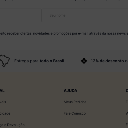
eito receber ofertas, novidades e promoções por e-mail através da nossa newsle
Entrega para
todo o Brasil
12% de desconto
n
AL
AJUDA
veis
Meus Pedidos
F
acidade
Fale Conosco
W
ega e Devolução
E