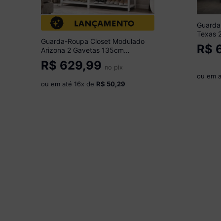
Guarda
Texas 
Guarda-Roupa Closet Modulado
Multim
R$
6
Arizona 2 Gavetas 135cm
Multimóveis MP4783 Branco
R$
629,99
no pix
ou em 
ou em até
16
x de
R$ 50,29