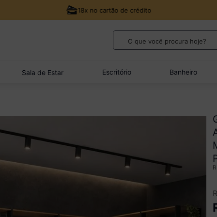
18x no cartão de crédito
O que você procura hoje?
TERMOS MAIS BUSCADOS
1
º
guarda roupa casal
Escritório
Banheiro
Sala de Estar
2
º
cozinha canto
3
º
veneza
4
º
quarto bebê completo
5
º
sofá