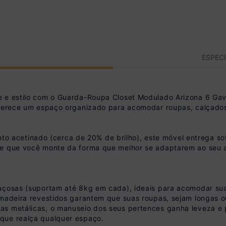
ESPEC
de e estilo com o Guarda-Roupa Closet Modulado Arizona 6 
oferece um espaço organizado para acomodar roupas, calçados 
etinado (cerca de 20% de brilho), este móvel entrega sofist
e que você monte da forma que melhor se adaptarem ao seu am
açosas (suportam até 8kg em cada), ideais para acomodar suas
 madeira revestidos garantem que suas roupas, sejam longas 
as metálicas, o manuseio dos seus pertences ganha leveza e p
que realça qualquer espaço.