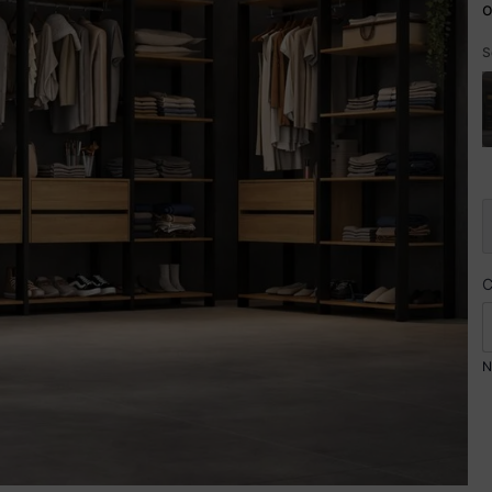
o
S
N