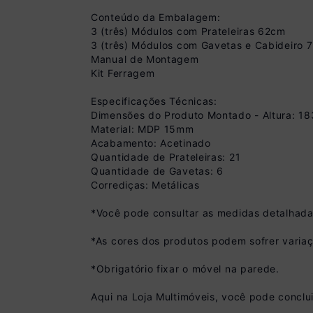
Conteúdo da Embalagem:
3 (três) Módulos com Prateleiras 62cm
3 (três) Módulos com Gavetas e Cabideiro 
Manual de Montagem
Kit Ferragem
Especificações Técnicas:
Dimensões do Produto Montado - Altura: 1
Material: MDP 15mm
Acabamento: Acetinado
Quantidade de Prateleiras: 21
Quantidade de Gavetas: 6
Corrediças: Metálicas
*Você pode consultar as medidas detalhada
Pix
*As cores dos produtos podem sofrer variaç
R$ 1.799,99 à vist
(
10
% de desconto)
*Obrigatório fixar o móvel na parede.
Você economiza
Aqui na Loja Multimóveis, você pode conclu