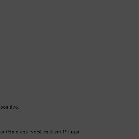
positivo.
 à vista no Boleto
conto)
nomiza
R$ 100,00
antida e aqui você está em 1° lugar.