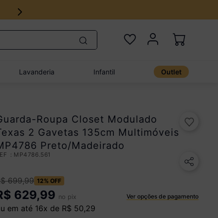
Lavanderia
Infantil
Outlet
Guarda-Roupa Closet Modulado
Texas 2 Gavetas 135cm Multimóveis
MP4786 Preto/Madeirado
:
MP4786.561
R$
699
,
99
12%
OFF
R$
629,99
Ver opções de pagamento
no pix
u em até
16
x de
R$
50
,
29