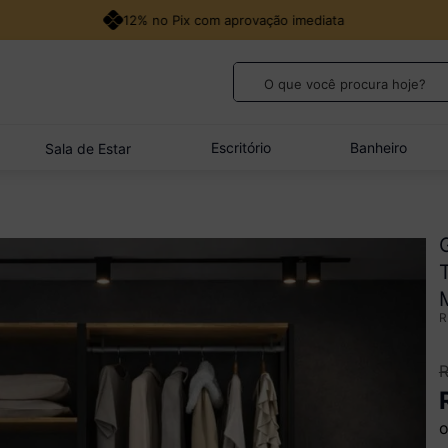
18x no cartão de crédito
O que você procura hoje?
TERMOS MAIS BUSCADOS
1
º
guarda roupa casal
Escritório
Banheiro
Sala de Estar
2
º
cozinha canto
3
º
sofá
4
º
quarto bebê completo
5
º
veneza
o