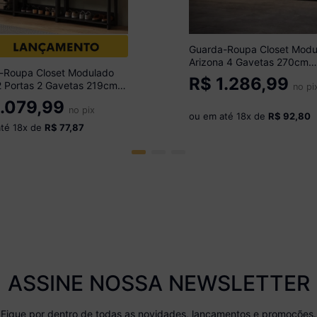
Guarda-Roupa Closet Modu
Arizona 4 Gavetas 270cm
-Roupa Closet Modulado
Multimóveis MP4784
R$
1.286,99
2 Portas 2 Gavetas 219cm
Preto/Madeirado
no pi
óveis MP4793 Preto
.079,99
no pix
ou em até
18
x de
R$ 92,80
até
18
x de
R$ 77,87
ASSINE NOSSA NEWSLETTER
Fique por dentro de todas as novidades, lançamentos e promoções.