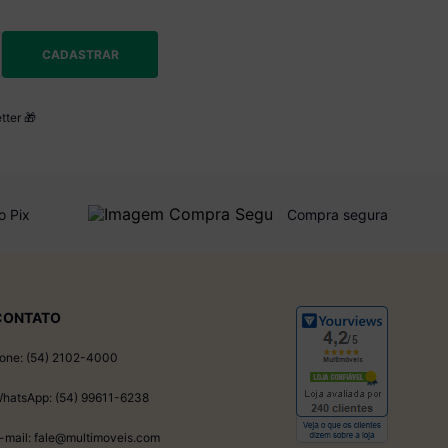
CADASTRAR
tter 🎁
o Pix
Compra segura
CONTATO
one: (54) 2102-4000
hatsApp: (54) 99611-6238
-mail: fale@multimoveis.com