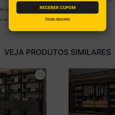
Ver parcelamento detalhado
RECEBER CUPOM
não acompanha o produto.
Perder desconto
 não disponibilizamos o serviço de montagem.
VEJA PRODUTOS SIMILARES