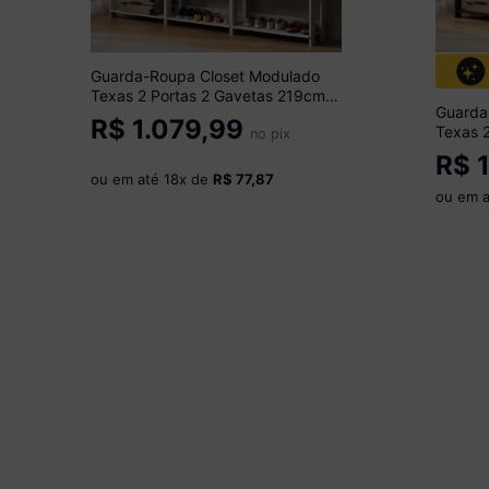
Guarda-Roupa Closet Modulado
Texas 2 Portas 2 Gavetas 219cm
Guarda
Multimóveis MP4793 Branco
R$
1.079,99
Texas 
no pix
Multim
R$
1
ou em até
18
x de
R$ 77,87
ou em 