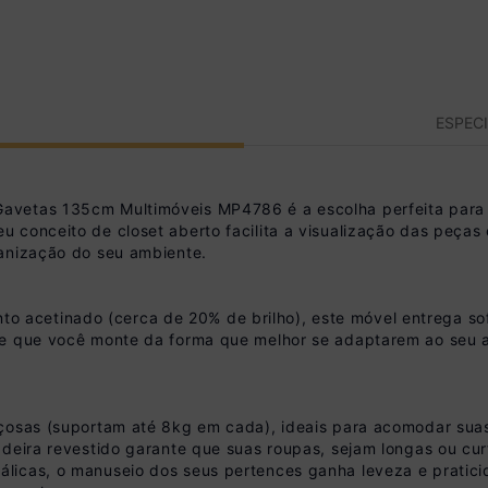
ESPEC
avetas 135cm Multimóveis MP4786 é a escolha perfeita para
 conceito de closet aberto facilita a visualização das peças
ganização do seu ambiente.
etinado (cerca de 20% de brilho), este móvel entrega sofist
e que você monte da forma que melhor se adaptarem ao seu am
çosas (suportam até 8kg em cada), ideais para acomodar suas 
adeira revestido garante que suas roupas, sejam longas ou cu
licas, o manuseio dos seus pertences ganha leveza e praticid