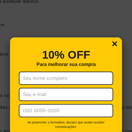
a qualquer espaço.
cm
×
10% OFF
83cm | Largura: 135cm | Profundidade: 45cm
Para melhorar sua compra
Boleto
Cartão de Crédito
s na imagem técnica do produto.
no Pix
R$ 664,99 à 
(
5
% de desco
ões de tonalidade de acordo com as configurações do seu dis
Até 12x sem juros
R$ 70,00
Você econ
De 13x a 18x com juros
1,25% a.m
Ao preencher o formulário, declaro que aceito receber
Parcele em até 18x. Juros aplicados a partir da 13ª parcela
comunicações.
ir sua compra facilmente com toda segurança. A entrega é gar