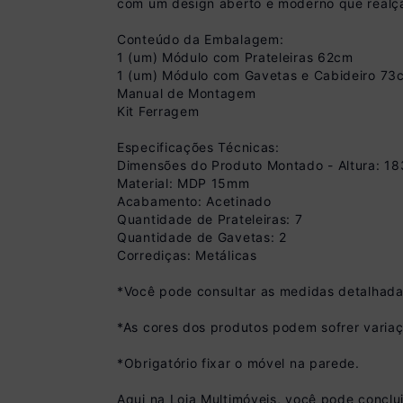
com um design aberto e moderno que realç
Conteúdo da Embalagem:
1 (um) Módulo com Prateleiras 62cm
1 (um) Módulo com Gavetas e Cabideiro 73
Manual de Montagem
Kit Ferragem
Especificações Técnicas:
Dimensões do Produto Montado - Altura: 1
Material: MDP 15mm
Acabamento: Acetinado
Quantidade de Prateleiras: 7
Quantidade de Gavetas: 2
Corrediças: Metálicas
Pix
*Você pode consultar as medidas detalhada
R$ 629,99 à vista 
(
10
% de desconto)
*As cores dos produtos podem sofrer variaç
Você economiza
*Obrigatório fixar o móvel na parede.
Aqui na Loja Multimóveis, você pode conclu