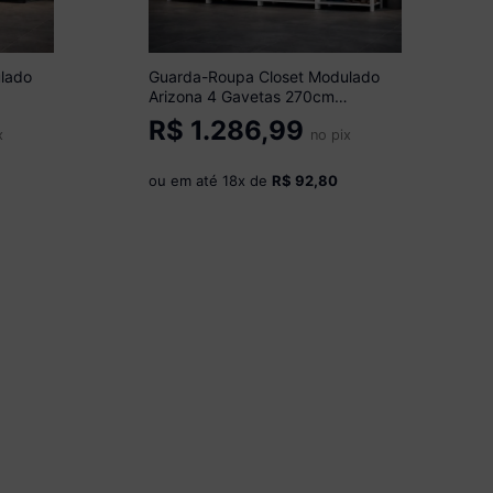
lado
Guarda-Roupa Closet Modulado
Arizona 4 Gavetas 270cm
Multimóveis MP4784 Branco
R$
1.286,99
x
no pix
ou em até
18
x de
R$ 92,80