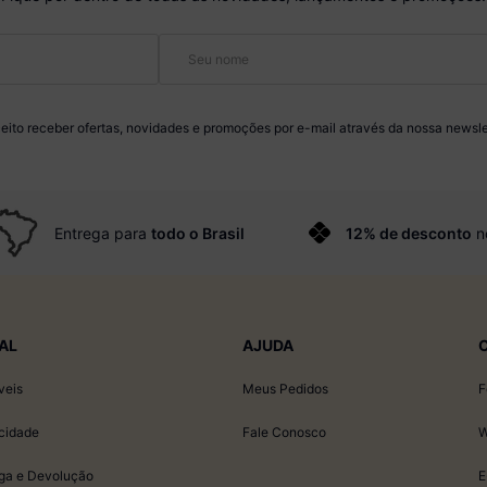
eito receber ofertas, novidades e promoções por e-mail através da nossa newsle
Entrega para
todo o Brasil
12% de desconto
n
AL
AJUDA
veis
Meus Pedidos
F
acidade
Fale Conosco
W
ega e Devolução
E