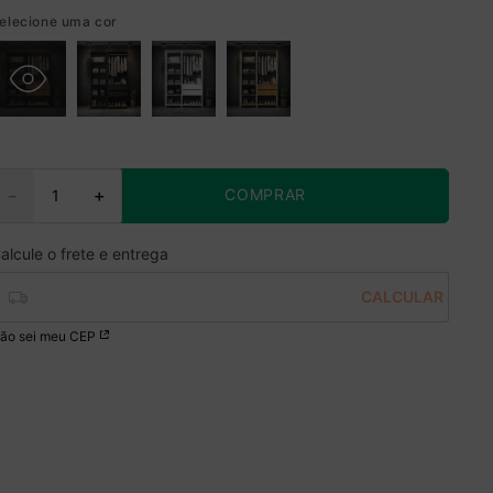
elecione uma cor
COMPRAR
－
＋
ão sei meu CEP