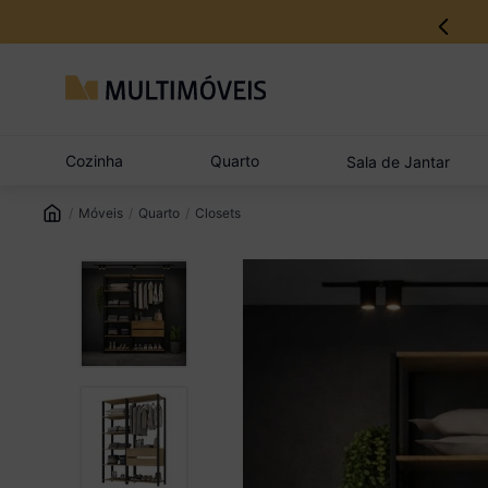
12% no Pix com aprovação imediata
Cozinha
Quarto
Sala de Jantar
Móveis
Quarto
Closets