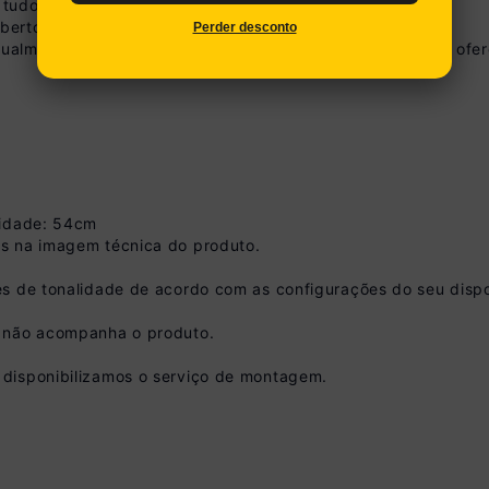
tudo protegido contra umidade e fungos.
bertores e travesseiros.
Perder desconto
sualmente o ambiente, traz mais luminosidade ao quarto e ofer
didade: 54cm
s na imagem técnica do produto.
s de tonalidade de acordo com as configurações do seu dispo
o não acompanha o produto.
disponibilizamos o serviço de montagem.