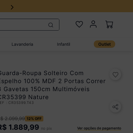
o imediata
Lavanderia
Infantil
Outlet
Guarda-Roupa Solteiro Com
Espelho 100% MDF 2 Portas Correr
3 Gavetas 150cm Multimóveis
CR35399 Nature
:
CR35399.T43
R$
2
.
099
,
99
12%
OFF
R$
1.889,99
Ver opções de pagamento
no pix