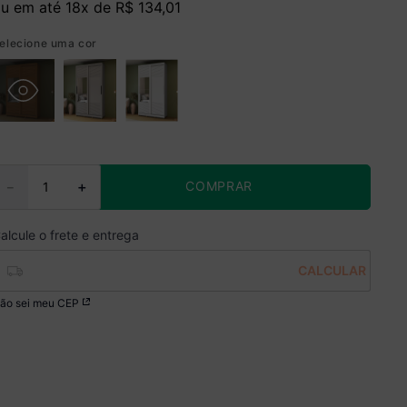
u em até
18
x de
R$
134
,
01
elecione uma cor
COMPRAR
－
＋
ão sei meu CEP