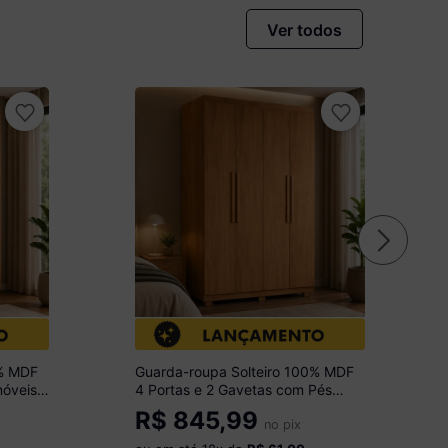
Ver todos
0% MDF
Guarda-roupa Solteiro 100% MDF
móveis
4 Portas e 2 Gavetas com Pés
Multimóveis CR35505 Madeirado
R$
845,99
no pix