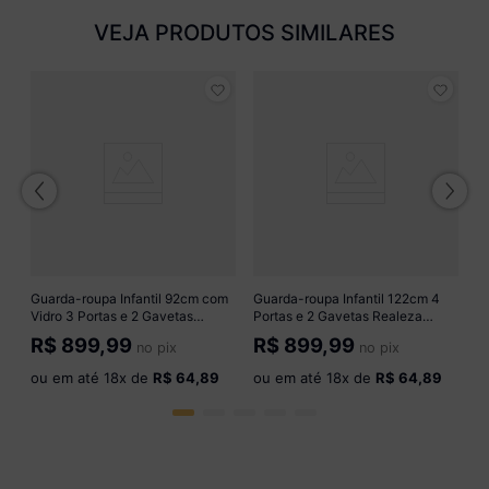
VEJA PRODUTOS SIMILARES
Gu
Po
M
R
o
Guarda-roupa Infantil 92cm com
Guarda-roupa Infantil 122cm 4
Vidro 3 Portas e 2 Gavetas
Portas e 2 Gavetas Realeza
Suspiro Multimóveis MP4812
Multimóveis MP4453 Madeirado
R$
899,99
R$
899,99
no pix
no pix
Madeirado
ou em até
18
x de
R$ 64,89
ou em até
18
x de
R$ 64,89