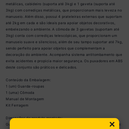
metálicas, cabideiro (suporta até 3kg) e 1 gaveta (suporta até
3kg) com corrediças metálicas, que proporcionam mais leveza no
manuseio. Além disso, possui 4 prateleiras externas que suportam
até 2kg em cada e são ideais para apoiar objetos decorativos,
embelezando o ambiente. A cômoda de 3 gavetas (suportam até
3kg) conta com corrediças telescópicas, que proporcionam um
manuseio suave e silencioso, além de seu tampo suportar até 7kg,
sendo perfeito para apoiar objetos que complementam a
decoração do ambiente. Acompanha sistema antitombamento que
evita acidentes e propicia maior segurança. Os puxadores em ABS
deste conjunto são práticos e delicados.
Conteúdo da Embalagem:
1 (um) Guarda-roupas
1 (uma) Cômoda
Manual de Montagem
Kit Ferragem
Dimensões do produto montado:
×
Guarda-Roupas - Altura: 181,5cm | Largura: 80cm | Profundidade: