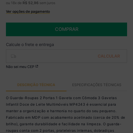
ou
18
x de
R$
52
,
96
sem juros
Ver opções de pagamento
Boleto
R$ 788,49 à vista no Boleto
(
5
% de desconto)
COMPRAR
Você economiza
R$ 41,50
Não sei meu CEP
DESCRIÇÃO TÉCNICA
ESPECIFICAÇÕES TÉCNICAS
O Guarda-Roupas 2 Portas 1 Gaveta com Cômoda 3 Gavetas
Infantil Doce de Leite Multimóveis MP4243 é essencial para
manter a organização e harmonia no quarto do seu pequeno.
Fabricado em MDP com acabamento acetinado (cerca de 20% de
brilho), garante durabilidade e facilidade na limpeza. O guarda-
roupas conta com 2 portas, prateleiras internas, dobradiças