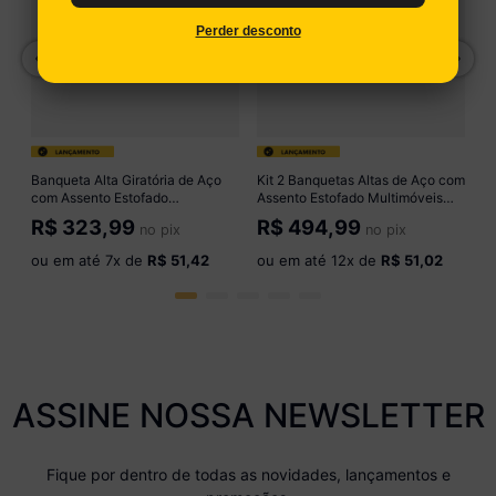
o
As
C
R
Perder desconto
o
Banqueta Alta Giratória de Aço
Kit 2 Banquetas Altas de Aço com
com Assento Estofado
Assento Estofado Multimóveis
Multimóveis CR50297
CR50302 Cromado/Preto
R$
323,99
R$
494,99
no pix
no pix
Cromado/Preto
ou em até
7
x de
R$ 51,42
ou em até
12
x de
R$ 51,02
ASSINE NOSSA NEWSLETTER
Fique por dentro de todas as novidades, lançamentos e