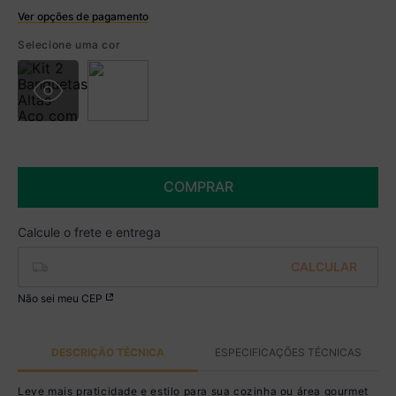
Ver opções de pagamento
Boleto
Selecione uma cor
R$ 379,99 à vista no Boleto
(
5
% de desconto)
Você economiza
R$ 20,00
COMPRAR
Não sei meu CEP
DESCRIÇÃO TÉCNICA
ESPECIFICAÇÕES TÉCNICAS
Leve mais praticidade e estilo para sua cozinha ou área gourmet