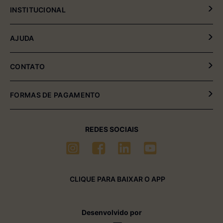
INSTITUCIONAL
Política de Privacidade
AJUDA
Política de Entrega e Devolução
Meus Pedidos
CONTATO
Fale Conosco
(54) 2102-4000 (08:00hrs às 17:30hrs)
FORMAS DE PAGAMENTO
(54) 99611-6238 (seg à sexta-feira)
sac01@multimóveis.com
REDES SOCIAIS
CLIQUE PARA BAIXAR O APP
Desenvolvido por