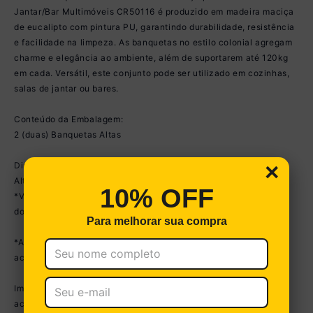
Jantar/Bar Multimóveis CR50116 é produzido em madeira maciça
de eucalipto com pintura PU, garantindo durabilidade, resistência
e facilidade na limpeza. As banquetas no estilo colonial agregam
charme e elegância ao ambiente, além de suportarem até 120kg
em cada. Versátil, este conjunto pode ser utilizado em cozinhas,
salas de jantar ou bares.
Conteúdo da Embalagem:
2 (duas) Banquetas Altas
×
Dimensões do produto montado:
Altura: 105,6cm | Largura: 42,2cm | Profundidade: 42cm
10% OFF
*Você pode consultar as medidas detalhadas na imagem técnica
do produto.
Para melhorar sua compra
*As cores do produto podem sofrer variações de tonalidade de
acordo com as configurações do seu dispositivo.
Imagem meramente ilustrativa. Decoração e mesa não
acompanham o produto.