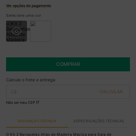
Ver opções de pagamento
Boleto
Selecione uma cor
R$ 664,99 à vista no Boleto
(
5
% de desconto)
Você economiza
R$ 35,00
COMPRAR
Não sei meu CEP
DESCRIÇÃO TÉCNICA
ESPECIFICAÇÕES TÉCNICAS
O Kit 2 Banquetas Altas de Madeira Maciça para Sala de