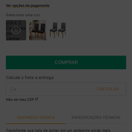
Ver opções de pagamento
Boleto
Selecione uma cor
R$ 949,99 à vista no Boleto
(
5
% de desconto)
Você economiza
R$ 50,00
COMPRAR
Não sei meu CEP
DESCRIÇÃO TÉCNICA
ESPECIFICAÇÕES TÉCNICAS
Transforme sua sala de jantar em um ambiente ainda mais