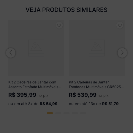
VEJA PRODUTOS SIMILARES
Ki
E
C
R
o
Kit 2 Cadeiras de Jantar com
Kit 2 Cadeiras de Jantar
Assento Estofado Multimóveis
Estofadas Multimóveis CR50254
CR50253 Cinamomo/Grafite
Cinamomo/Grafite
R$
395,99
R$
539,99
no pix
no pix
ou em até
8
x de
R$ 54,99
ou em até
13
x de
R$ 51,79