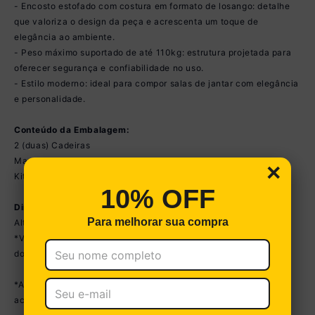
- Encosto estofado com costura em formato de losango: detalhe
que valoriza o design da peça e acrescenta um toque de
elegância ao ambiente.
- Peso máximo suportado de até 110kg: estrutura projetada para
oferecer segurança e confiabilidade no uso.
- Estilo moderno: ideal para compor salas de jantar com elegância
e personalidade.
Conteúdo da Embalagem:
2 (duas) Cadeiras
Manual de Montagem
×
Kit Ferragem
10% OFF
Dimensões do Produto Montado:
Para melhorar sua compra
Altura: 92cm | Largura: 42cm | Profundidade: 60cm
*Você pode consultar as medidas detalhadas na imagem técnica
do produto.
*As cores do produto podem sofrer variações de tonalidade de
acordo com as configurações do seu dispositivo.