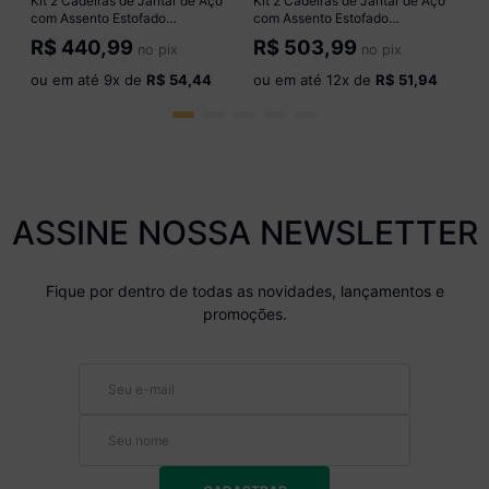
Kit 2 Cadeiras de Jantar de Aço
Kit 2 Cadeiras de Jantar de Aço
com Assento Estofado
com Assento Estofado
Multimóveis CR50317
Multimóveis CR50316
R$
440,99
R$
503,99
no pix
no pix
Cromado/Preto
Cromado/Preto
ou em até
9
x de
R$ 54,44
ou em até
12
x de
R$ 51,94
ASSINE NOSSA NEWSLETTER
Fique por dentro de todas as novidades, lançamentos e
promoções.