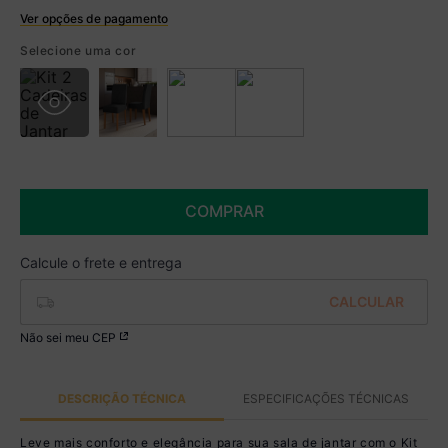
Ver opções de pagamento
Boleto
Selecione uma cor
R$ 569,99 à vista no Boleto
(
5
% de desconto)
Você economiza
R$ 30,00
COMPRAR
Não sei meu CEP
DESCRIÇÃO TÉCNICA
ESPECIFICAÇÕES TÉCNICAS
Leve mais conforto e elegância para sua sala de jantar com o Kit