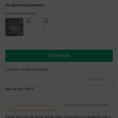
Ver opções de pagamento
Boleto
Selecione uma cor
R$ 569,99 à vista no Boleto
(
5
% de desconto)
Você economiza
R$ 30,00
COMPRAR
Não sei meu CEP
DESCRIÇÃO TÉCNICA
ESPECIFICAÇÕES TÉCNICAS
Deixe sua sala de jantar ainda mais confortável e elegante com o