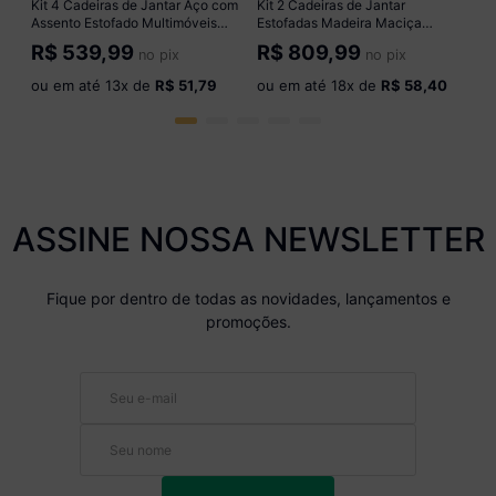
Kit 4 Cadeiras de Jantar Aço com
Kit 2 Cadeiras de Jantar
Assento Estofado Multimóveis
Estofadas Madeira Maciça
CR50274 Branco/Preto
Multimóveis CR15016
R$
539,99
R$
809,99
no pix
no pix
Madeirado/Preto
ou em até
13
x de
R$ 51,79
ou em até
18
x de
R$ 58,40
ASSINE NOSSA NEWSLETTER
Fique por dentro de todas as novidades, lançamentos e
promoções.