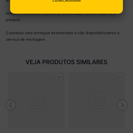
acordo com as configurações do seu dispositivo.
Imagem meramente ilustrativa. Decoração não acompanha o
produto.
O produto será entregue desmontado e não disponibilizamos o
serviço de montagem.
VEJA PRODUTOS SIMILARES
Ki
E
M
R
M
o